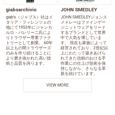
giabsarchivio
JOHN SMEDLEY
giab's（ジャブス）社はイ
JOHN SMEDLEYジョンス
タリア・フィレンツェの
メドレーはファインゲー
地にて1953年にジャンカ
ジニットウェアをリード
ルロ・バレリーニ氏によ
するブランドとして世界
りトラウザー専業ファク
中で人気を博していま
トリーとして創業。 60年
す。 現在も家族によって
以上もの間トラウザーズ
経営されており、2世紀以
のみを作り続けることに
上にわたって築きあげら
より磨き抜かれた高い技
れてきた信頼のおける手
術と品質を誇ります。
作業にの仕上げ技術を保
持しながら、さらなる革
新を続けています。
VIEW MORE