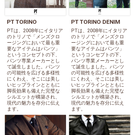
PT TORINO
PT TORINO DENIM
PTは、2008年にイタリア
PTは、2008年にイタリア
のトリノで「メンズクロ
のトリノで「メンズクロ
ージングにおいて最も重
ージングにおいて最も重
要なアイテムはパンツ」
要なアイテムはパンツ」
というコンセプトの下、
というコンセプトの下、
パンツ専業メーカーとし
パンツ専業メーカーとし
て誕生しました。パンツ
て誕生しました。パンツ
の可能性を広げる多様性
の可能性を広げる多様性
にくわえ、そこには美し
にくわえ、そこには美し
いヒップラインとともに
いヒップラインとともに
脚長効果も備えた完璧な
脚長効果も備えた完璧な
シルエットが構築され、
シルエットが構築され、
現代の魅力を存分に伝え
現代の魅力を存分に伝え
ます。
ます。