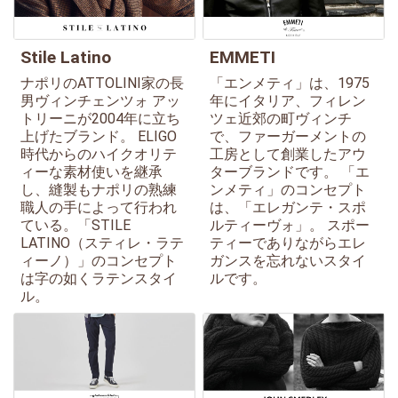
Stile Latino
EMMETI
ナポリのATTOLINI家の長
「エンメティ」は、1975
男ヴィンチェンツォ アッ
年にイタリア、フィレン
トリーニが2004年に立ち
ツェ近郊の町ヴィンチ
上げたブランド。 ELIGO
で、ファーガーメントの
時代からのハイクオリテ
工房として創業したアウ
ィーな素材使いを継承
ターブランドです。 「エ
し、縫製もナポリの熟練
ンメティ」のコンセプト
職人の手によって行われ
は、「エレガンテ・スポ
ている。「STILE
ルティーヴォ」。 スポー
LATINO（スティレ・ラテ
ティーでありながらエレ
ィーノ）」のコンセプト
ガンスを忘れないスタイ
は字の如くラテンスタイ
ルです。
ル。