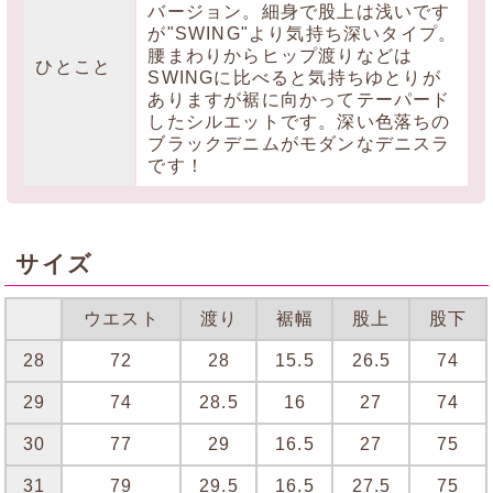
バージョン。細身で股上は浅いです
が"SWING"より気持ち深いタイプ。
腰まわりからヒップ渡りなどは
ひとこと
SWINGに比べると気持ちゆとりが
ありますが裾に向かってテーパード
したシルエットです。深い色落ちの
ブラックデニムがモダンなデニスラ
です！
サイズ
ウエスト
渡り
裾幅
股上
股下
28
72
28
15.5
26.5
74
29
74
28.5
16
27
74
30
77
29
16.5
27
75
31
79
29.5
16.5
27.5
75