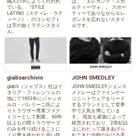
職人の手によって行われ
は、「エレガンテ・スポ
ている。「STILE
ルティーヴォ」。 スポー
LATINO（スティレ・ラテ
ティーでありながらエレ
ィーノ）」のコンセプト
ガンスを忘れないスタイ
は字の如くラテンスタイ
ルです。
ル。
giabsarchivio
JOHN SMEDLEY
giab's（ジャブス）社はイ
JOHN SMEDLEYジョンス
タリア・フィレンツェの
メドレーはファインゲー
地にて1953年にジャンカ
ジニットウェアをリード
ルロ・バレリーニ氏によ
するブランドとして世界
りトラウザー専業ファク
中で人気を博していま
トリーとして創業。 60年
す。 現在も家族によって
以上もの間トラウザーズ
経営されており、2世紀以
のみを作り続けることに
上にわたって築きあげら
より磨き抜かれた高い技
れてきた信頼のおける手