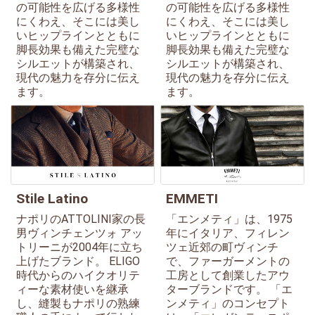
の可能性を広げる多様性
の可能性を広げる多様性
にくわえ、そこには美し
にくわえ、そこには美し
いヒップラインとともに
いヒップラインとともに
脚長効果も備えた完璧な
脚長効果も備えた完璧な
シルエットが構築され、
シルエットが構築され、
現代の魅力を存分に伝え
現代の魅力を存分に伝え
ます。
ます。
Stile Latino
EMMETI
ナポリのATTOLINI家の長
「エンメティ」は、1975
男ヴィンチェンツォ アッ
年にイタリア、フィレン
トリーニが2004年に立ち
ツェ近郊の町ヴィンチ
上げたブランド。 ELIGO
で、ファーガーメントの
時代からのハイクオリテ
工房として創業したアウ
ィーな素材使いを継承
ターブランドです。 「エ
し、縫製もナポリの熟練
ンメティ」のコンセプト