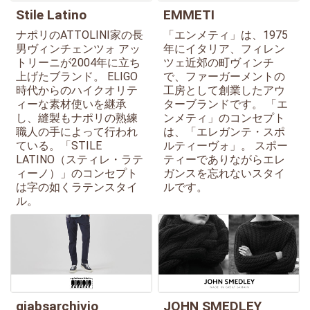
Stile Latino
EMMETI
ナポリのATTOLINI家の長
「エンメティ」は、1975
男ヴィンチェンツォ アッ
年にイタリア、フィレン
トリーニが2004年に立ち
ツェ近郊の町ヴィンチ
上げたブランド。 ELIGO
で、ファーガーメントの
時代からのハイクオリテ
工房として創業したアウ
ィーな素材使いを継承
ターブランドです。 「エ
し、縫製もナポリの熟練
ンメティ」のコンセプト
職人の手によって行われ
は、「エレガンテ・スポ
ている。「STILE
ルティーヴォ」。 スポー
LATINO（スティレ・ラテ
ティーでありながらエレ
ィーノ）」のコンセプト
ガンスを忘れないスタイ
は字の如くラテンスタイ
ルです。
ル。
giabsarchivio
JOHN SMEDLEY