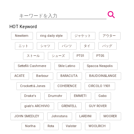
HOT Keyword
Newitem
ring daily style
ジャケット
アウター
ニット
シャツ
パンツ
タイ
バッグ
ストール
シューズ
PT01
PT05
Settefili Cashmere
Stile Latino
Spacca Neapolis
ACATE
Barbour
BARACUTA
BAUDOIN&LANGE
Crockett＆Jones
COHERENCE
CIRCOLO 1901
Drake's
Drumohr
EMMETI
Gabo
giab's ARCHIVIO
GRENFELL
GUY ROVER
JOHN SMEDLEY
Johnstons
LARDINI
MOORER
Norlha
Rota
Valster
WOOLRICH