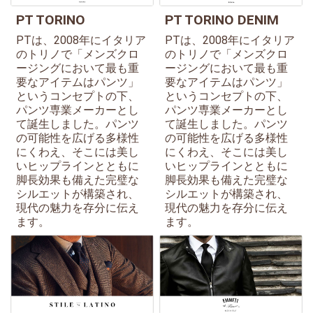
PT TORINO
PT TORINO DENIM
PTは、2008年にイタリア
PTは、2008年にイタリア
のトリノで「メンズクロ
のトリノで「メンズクロ
ージングにおいて最も重
ージングにおいて最も重
要なアイテムはパンツ」
要なアイテムはパンツ」
というコンセプトの下、
というコンセプトの下、
パンツ専業メーカーとし
パンツ専業メーカーとし
て誕生しました。パンツ
て誕生しました。パンツ
の可能性を広げる多様性
の可能性を広げる多様性
にくわえ、そこには美し
にくわえ、そこには美し
いヒップラインとともに
いヒップラインとともに
脚長効果も備えた完璧な
脚長効果も備えた完璧な
シルエットが構築され、
シルエットが構築され、
現代の魅力を存分に伝え
現代の魅力を存分に伝え
ます。
ます。