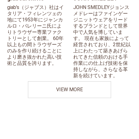
giab's（ジャブス）社はイ
JOHN SMEDLEYジョンス
タリア・フィレンツェの
メドレーはファインゲー
地にて1953年にジャンカ
ジニットウェアをリード
ルロ・バレリーニ氏によ
するブランドとして世界
りトラウザー専業ファク
中で人気を博していま
トリーとして創業。 60年
す。 現在も家族によって
以上もの間トラウザーズ
経営されており、2世紀以
のみを作り続けることに
上にわたって築きあげら
より磨き抜かれた高い技
れてきた信頼のおける手
術と品質を誇ります。
作業にの仕上げ技術を保
持しながら、さらなる革
新を続けています。
VIEW MORE