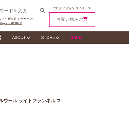
ブログ
ログイン
マイページ
お買い物かご
ニット
EMMETI
レザー
パンツ
NO
giab‘s ARCHIVIO
ABOUT
STORE
SALE!
シャブルウール ライトフランネル ス