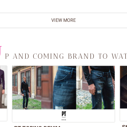
VIEW MORE
U
P AND COMING BRAND TO WA
St