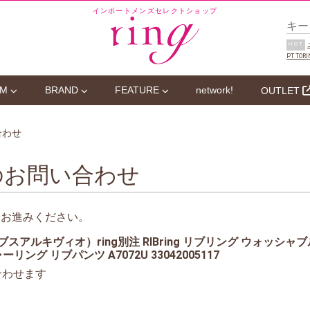
インポートメンズセレクトショップ
HOT
PT TORI
EM
BRAND
FEATURE
network!
OUTLET
合わせ
のお問い合わせ
にお進みください。
O（ジャブスアルキヴィオ）ring別注 RIBring リブリング ウォッ
リング リブパンツ A7072U 33042005117
合わせます