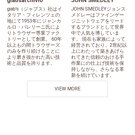
giabsarchivio
JOHN SMEDLEY
giab's（ジャブス）社はイ
JOHN SMEDLEYジョンス
タリア・フィレンツェの
メドレーはファインゲー
地にて1953年にジャンカ
ジニットウェアをリード
ルロ・バレリーニ氏によ
するブランドとして世界
りトラウザー専業ファク
中で人気を博していま
トリーとして創業。 60年
す。 現在も家族によって
以上もの間トラウザーズ
経営されており、2世紀以
のみを作り続けることに
上にわたって築きあげら
より磨き抜かれた高い技
れてきた信頼のおける手
術と品質を誇ります。
作業にの仕上げ技術を保
持しながら、さらなる革
新を続けています。
VIEW MORE