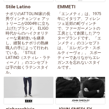
Stile Latino
EMMETI
ナポリのATTOLINI家の長
「エンメティ」は、1975
男ヴィンチェンツォ アッ
年にイタリア、フィレン
トリーニが2004年に立ち
ツェ近郊の町ヴィンチ
上げたブランド。 ELIGO
で、ファーガーメントの
時代からのハイクオリテ
工房として創業したアウ
ィーな素材使いを継承
ターブランドです。 「エ
し、縫製もナポリの熟練
ンメティ」のコンセプト
職人の手によって行われ
は、「エレガンテ・スポ
ている。「STILE
ルティーヴォ」。 スポー
LATINO（スティレ・ラテ
ティーでありながらエレ
ィーノ）」のコンセプト
ガンスを忘れないスタイ
は字の如くラテンスタイ
ルです。
ル。