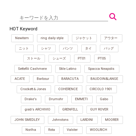
HOT Keyword
Newitem
ring daily style
ジャケット
アウター
ニット
シャツ
パンツ
タイ
バッグ
ストール
シューズ
PT01
PT05
Settefili Cashmere
Stile Latino
Spacca Neapolis
ACATE
Barbour
BARACUTA
BAUDOIN&LANGE
Crockett＆Jones
COHERENCE
CIRCOLO 1901
Drake's
Drumohr
EMMETI
Gabo
giab's ARCHIVIO
GRENFELL
GUY ROVER
JOHN SMEDLEY
Johnstons
LARDINI
MOORER
Norlha
Rota
Valster
WOOLRICH