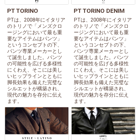
PT TORINO
PT TORINO DENIM
PTは、2008年にイタリア
PTは、2008年にイタリア
のトリノで「メンズクロ
のトリノで「メンズクロ
ージングにおいて最も重
ージングにおいて最も重
要なアイテムはパンツ」
要なアイテムはパンツ」
というコンセプトの下、
というコンセプトの下、
パンツ専業メーカーとし
パンツ専業メーカーとし
て誕生しました。パンツ
て誕生しました。パンツ
の可能性を広げる多様性
の可能性を広げる多様性
にくわえ、そこには美し
にくわえ、そこには美し
いヒップラインとともに
いヒップラインとともに
脚長効果も備えた完璧な
脚長効果も備えた完璧な
シルエットが構築され、
シルエットが構築され、
現代の魅力を存分に伝え
現代の魅力を存分に伝え
ます。
ます。