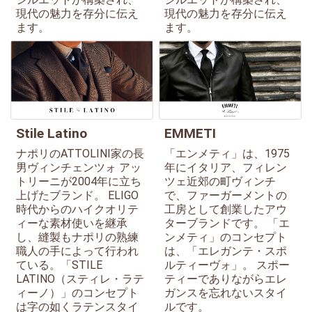
現代の魅力を存分に伝え
現代の魅力を存分に伝え
ます。
ます。
Stile Latino
EMMETI
ナポリのATTOLINI家の長
「エンメティ」は、1975
男ヴィンチェンツォ アッ
年にイタリア、フィレン
トリーニが2004年に立ち
ツェ近郊の町ヴィンチ
上げたブランド。 ELIGO
で、ファーガーメントの
時代からのハイクオリテ
工房として創業したアウ
ィーな素材使いを継承
ターブランドです。 「エ
し、縫製もナポリの熟練
ンメティ」のコンセプト
職人の手によって行われ
は、「エレガンテ・スポ
ている。「STILE
ルティーヴォ」。 スポー
LATINO（スティレ・ラテ
ティーでありながらエレ
ィーノ）」のコンセプト
ガンスを忘れないスタイ
は字の如くラテンスタイ
ルです。