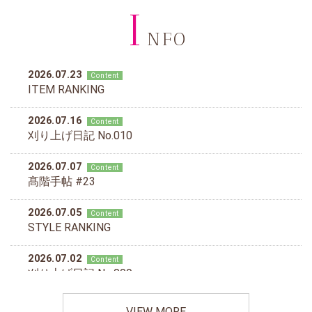
I
NFO
VIEW MORE