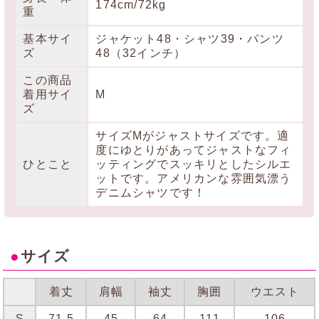
174cm/72kg
重
基本サイ
ジャケット48・シャツ39・パンツ
ズ
48（32インチ）
この商品
着用サイ
M
ズ
サイズMがジャストサイズです。適
度にゆとりがあってジャストなフィ
ひとこと
ッティングでスッキリとしたシルエ
ットです。アメリカンな雰囲気漂う
デニムシャツです！
●
サイズ
着丈
肩幅
袖丈
胸囲
ウエスト
S
71.5
45
64
111
106