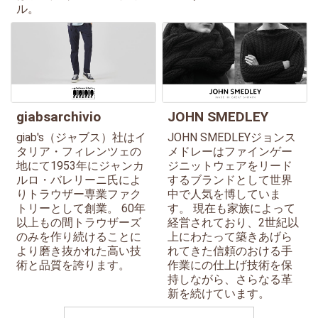
ル。
giabsarchivio
JOHN SMEDLEY
giab's（ジャブス）社はイ
JOHN SMEDLEYジョンス
タリア・フィレンツェの
メドレーはファインゲー
地にて1953年にジャンカ
ジニットウェアをリード
ルロ・バレリーニ氏によ
するブランドとして世界
りトラウザー専業ファク
中で人気を博していま
トリーとして創業。 60年
す。 現在も家族によって
以上もの間トラウザーズ
経営されており、2世紀以
のみを作り続けることに
上にわたって築きあげら
より磨き抜かれた高い技
れてきた信頼のおける手
術と品質を誇ります。
作業にの仕上げ技術を保
持しながら、さらなる革
新を続けています。