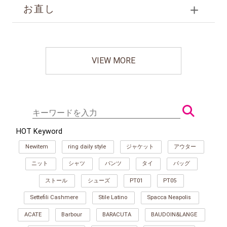
お直し
VIEW MORE
HOT Keyword
Newitem
ring daily style
ジャケット
アウター
ニット
シャツ
パンツ
タイ
バッグ
ストール
シューズ
PT01
PT05
Settefili Cashmere
Stile Latino
Spacca Neapolis
ACATE
Barbour
BARACUTA
BAUDOIN&LANGE