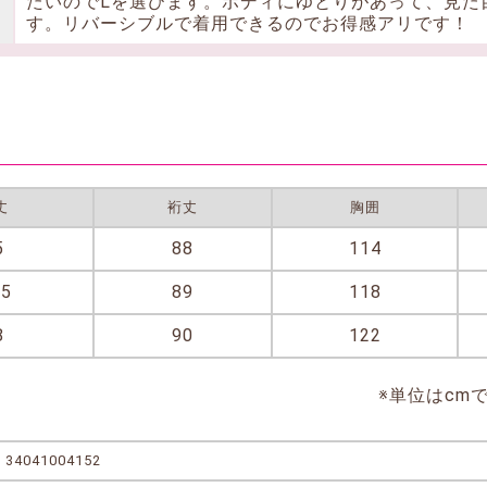
たいのでLを選びます。ボディにゆとりがあって、見た
す。リバーシブルで着用できるのでお得感アリです！
丈
裄丈
胸囲
5
88
114
.5
89
118
8
90
122
※単位はcm
34041004152