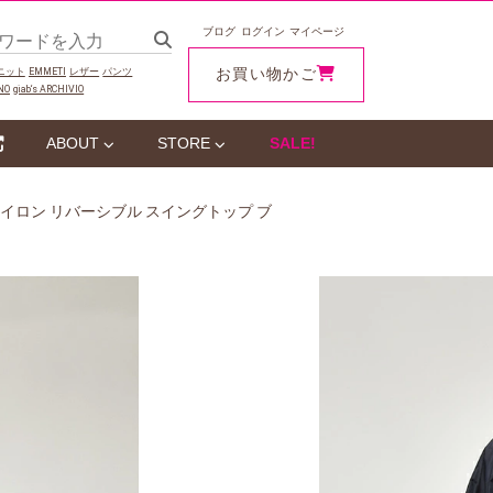
ブログ
ログイン
マイページ
お買い物かご
ニット
EMMETI
レザー
パンツ
NO
giab‘s ARCHIVIO
ABOUT
STORE
SALE!
イン ナイロン リバーシブル スイングトップ ブ