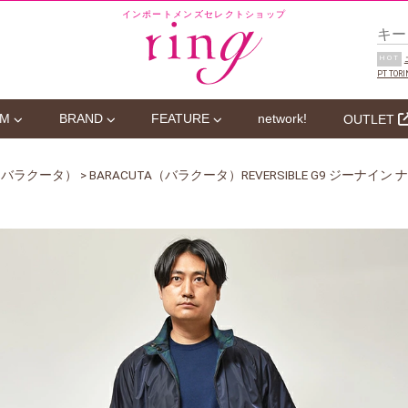
インポートメンズセレクトショップ
HOT
PT TORI
EM
BRAND
FEATURE
network!
OUTLET
A（バラクータ）
> BARACUTA（バラクータ）REVERSIBLE G9 ジーナ