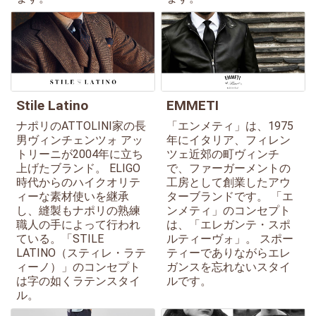
Stile Latino
EMMETI
ナポリのATTOLINI家の長
「エンメティ」は、1975
男ヴィンチェンツォ アッ
年にイタリア、フィレン
トリーニが2004年に立ち
ツェ近郊の町ヴィンチ
上げたブランド。 ELIGO
で、ファーガーメントの
時代からのハイクオリテ
工房として創業したアウ
ィーな素材使いを継承
ターブランドです。 「エ
し、縫製もナポリの熟練
ンメティ」のコンセプト
職人の手によって行われ
は、「エレガンテ・スポ
ている。「STILE
ルティーヴォ」。 スポー
LATINO（スティレ・ラテ
ティーでありながらエレ
ィーノ）」のコンセプト
ガンスを忘れないスタイ
は字の如くラテンスタイ
ルです。
ル。