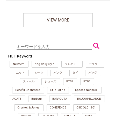
VIEW MORE
HOT Keyword
Newitem
ring daily style
ジャケット
アウター
ニット
シャツ
パンツ
タイ
バッグ
ストール
シューズ
PT01
PT05
Settefili Cashmere
Stile Latino
Spacca Neapolis
ACATE
Barbour
BARACUTA
BAUDOIN&LANGE
Crockett＆Jones
COHERENCE
CIRCOLO 1901