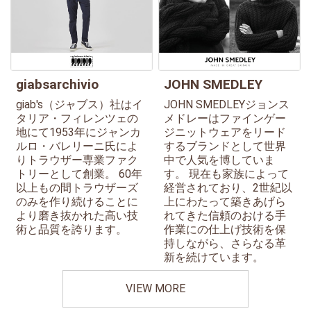
giabsarchivio
JOHN SMEDLEY
giab's（ジャブス）社はイ
JOHN SMEDLEYジョンス
タリア・フィレンツェの
メドレーはファインゲー
地にて1953年にジャンカ
ジニットウェアをリード
ルロ・バレリーニ氏によ
するブランドとして世界
りトラウザー専業ファク
中で人気を博していま
トリーとして創業。 60年
す。 現在も家族によって
以上もの間トラウザーズ
経営されており、2世紀以
のみを作り続けることに
上にわたって築きあげら
より磨き抜かれた高い技
れてきた信頼のおける手
術と品質を誇ります。
作業にの仕上げ技術を保
持しながら、さらなる革
新を続けています。
VIEW MORE