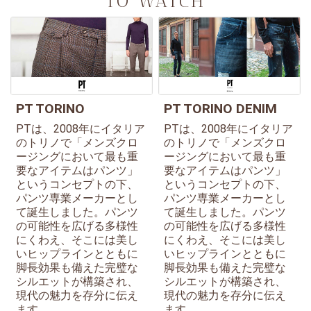
TO WATCH
PT TORINO
PT TORINO DENIM
PTは、2008年にイタリア
PTは、2008年にイタリア
のトリノで「メンズクロ
のトリノで「メンズクロ
ージングにおいて最も重
ージングにおいて最も重
要なアイテムはパンツ」
要なアイテムはパンツ」
というコンセプトの下、
というコンセプトの下、
パンツ専業メーカーとし
パンツ専業メーカーとし
て誕生しました。パンツ
て誕生しました。パンツ
の可能性を広げる多様性
の可能性を広げる多様性
にくわえ、そこには美し
にくわえ、そこには美し
いヒップラインとともに
いヒップラインとともに
脚長効果も備えた完璧な
脚長効果も備えた完璧な
シルエットが構築され、
シルエットが構築され、
現代の魅力を存分に伝え
現代の魅力を存分に伝え
ます。
ます。