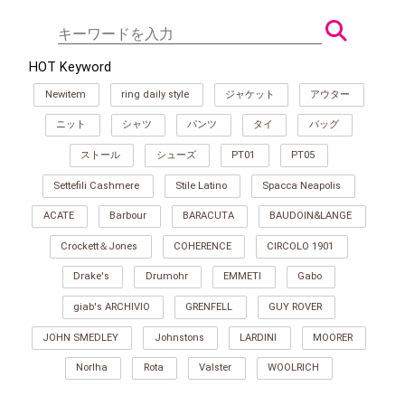
HOT Keyword
Newitem
ring daily style
ジャケット
アウター
ニット
シャツ
パンツ
タイ
バッグ
ストール
シューズ
PT01
PT05
Settefili Cashmere
Stile Latino
Spacca Neapolis
ACATE
Barbour
BARACUTA
BAUDOIN&LANGE
Crockett＆Jones
COHERENCE
CIRCOLO 1901
Drake's
Drumohr
EMMETI
Gabo
giab's ARCHIVIO
GRENFELL
GUY ROVER
JOHN SMEDLEY
Johnstons
LARDINI
MOORER
Norlha
Rota
Valster
WOOLRICH