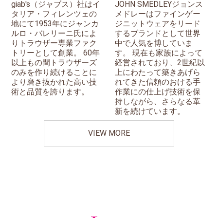
giab's（ジャブス）社はイ
JOHN SMEDLEYジョンス
タリア・フィレンツェの
メドレーはファインゲー
地にて1953年にジャンカ
ジニットウェアをリード
ルロ・バレリーニ氏によ
するブランドとして世界
りトラウザー専業ファク
中で人気を博していま
トリーとして創業。 60年
す。 現在も家族によって
以上もの間トラウザーズ
経営されており、2世紀以
のみを作り続けることに
上にわたって築きあげら
より磨き抜かれた高い技
れてきた信頼のおける手
術と品質を誇ります。
作業にの仕上げ技術を保
持しながら、さらなる革
新を続けています。
VIEW MORE