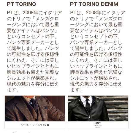
PT TORINO
PT TORINO DENIM
PTは、2008年にイタリア
PTは、2008年にイタリア
のトリノで「メンズクロ
のトリノで「メンズクロ
ージングにおいて最も重
ージングにおいて最も重
要なアイテムはパンツ」
要なアイテムはパンツ」
というコンセプトの下、
というコンセプトの下、
パンツ専業メーカーとし
パンツ専業メーカーとし
て誕生しました。パンツ
て誕生しました。パンツ
の可能性を広げる多様性
の可能性を広げる多様性
にくわえ、そこには美し
にくわえ、そこには美し
いヒップラインとともに
いヒップラインとともに
脚長効果も備えた完璧な
脚長効果も備えた完璧な
シルエットが構築され、
シルエットが構築され、
現代の魅力を存分に伝え
現代の魅力を存分に伝え
ます。
ます。