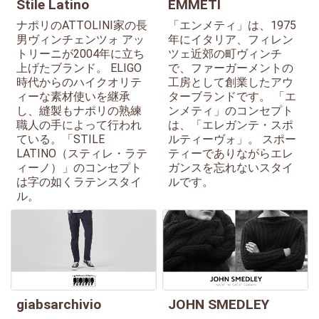
Stile Latino
EMMETI
ナポリのATTOLINI家の長
「エンメティ」は、1975
男ヴィンチェンツォ アッ
年にイタリア、フィレン
トリーニが2004年に立ち
ツェ近郊の町ヴィンチ
上げたブランド。 ELIGO
で、ファーガーメントの
時代からのハイクオリテ
工房として創業したアウ
ィーな素材使いを継承
ターブランドです。 「エ
し、縫製もナポリの熟練
ンメティ」のコンセプト
職人の手によって行われ
は、「エレガンテ・スポ
ている。「STILE
ルティーヴォ」。 スポー
LATINO（スティレ・ラテ
ティーでありながらエレ
ィーノ）」のコンセプト
ガンスを忘れないスタイ
は字の如くラテンスタイ
ルです。
ル。
giabsarchivio
JOHN SMEDLEY