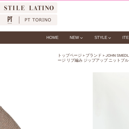
HOME
NEW
STYLE
IT
トップページ
>
ブランド
>
JOHN SM
ージ リブ編み ジップアップ ニットブルゾン ST