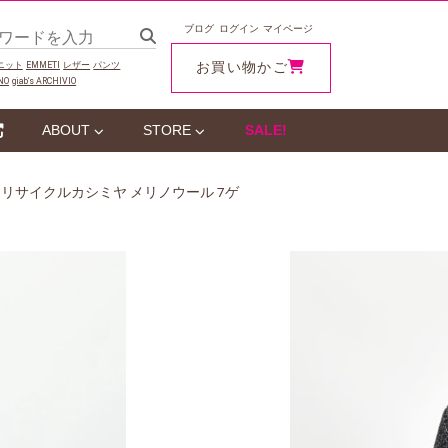
ブログ
ログイン
マイページ
お買い物かご
ニット
EMMETI
レザー
パンツ
NO
giab‘s ARCHIVIO
ABOUT
STORE
SALE!
LEY リサイクルカシミヤ メリノウール 7ゲ