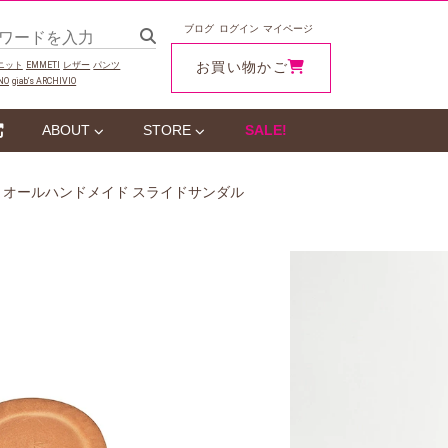
ブログ
ログイン
マイページ
お買い物かご
ニット
EMMETI
レザー
パンツ
NO
giab‘s ARCHIVIO
ABOUT
STORE
SALE!
スエード オールハンドメイド スライドサンダル