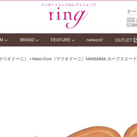
インポートメンズセレクトショップ
HOT
PT TORI
EM
BRAND
FEATURE
network!
OUTLET
ni（マリオドーニ）
> Mario Doni（マリオドーニ）MAREMMA カーフ