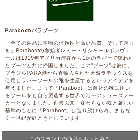
Paraboot/パラブーツ
「全ての製品に本物の信頼性と高い品質、そして魅力
を」Parabootの創始者レミー・リシャールポンヴェ
ールは1919年アメリカ滞在から1足のラバーで覆われ
たブーツと共に帰国しました。この”ブーツ”は彼に、
ブラジルPARA港から直輸入された天然ラテックスを
使用しラバーソールの靴を生産するというアイデアを
与えました。よって「Paraboot」は自社の靴に用い
るソールをも自ら製造する世界で唯一のシューズメー
カーとなりました。創業以来、変わらない魂と厳しい
基準のもとに「Paraboot」は造り続けられ、まもな
く一世紀が経とうとしています。
このブランドの商品をもっとみる