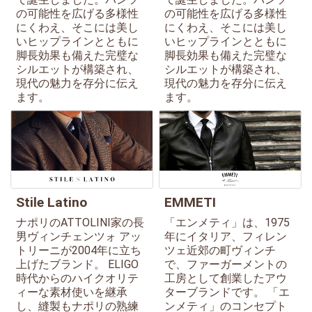
の可能性を広げる多様性
の可能性を広げる多様性
にくわえ、そこには美し
にくわえ、そこには美し
いヒップラインとともに
いヒップラインとともに
脚長効果も備えた完璧な
脚長効果も備えた完璧な
シルエットが構築され、
シルエットが構築され、
現代の魅力を存分に伝え
現代の魅力を存分に伝え
ます。
ます。
Stile Latino
EMMETI
ナポリのATTOLINI家の長
「エンメティ」は、1975
男ヴィンチェンツォ アッ
年にイタリア、フィレン
トリーニが2004年に立ち
ツェ近郊の町ヴィンチ
上げたブランド。 ELIGO
で、ファーガーメントの
時代からのハイクオリテ
工房として創業したアウ
ィーな素材使いを継承
ターブランドです。 「エ
し、縫製もナポリの熟練
ンメティ」のコンセプト