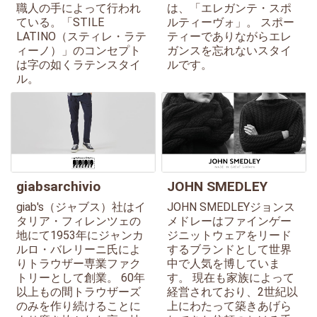
職人の手によって行われ
は、「エレガンテ・スポ
ている。「STILE
ルティーヴォ」。 スポー
LATINO（スティレ・ラテ
ティーでありながらエレ
ィーノ）」のコンセプト
ガンスを忘れないスタイ
は字の如くラテンスタイ
ルです。
ル。
giabsarchivio
JOHN SMEDLEY
giab's（ジャブス）社はイ
JOHN SMEDLEYジョンス
タリア・フィレンツェの
メドレーはファインゲー
地にて1953年にジャンカ
ジニットウェアをリード
ルロ・バレリーニ氏によ
するブランドとして世界
りトラウザー専業ファク
中で人気を博していま
トリーとして創業。 60年
す。 現在も家族によって
以上もの間トラウザーズ
経営されており、2世紀以
のみを作り続けることに
上にわたって築きあげら