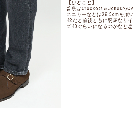
【ひとこと】
普段はCrockett＆JonesのC
スニカーなどは28.5cmを
42だと前後ともに窮屈なサ
ズ43ぐらいになるのかなと