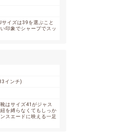
Uサイズは39を選ぶこと
すい印象でシャープでスッ
33インチ)
の靴はサイズ41がジャス
で紐を縛らなくてもしっか
ウンスエードに映える一足