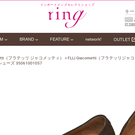
インポートメンズセレクトショップ
HOT
PT TORI
EM
BRAND
FEATURE
network!
OUTLET
acometti（フラテッリ ジャコメッティ）
> F.LLI Giacometti（フラテッ
ズ 35061001057