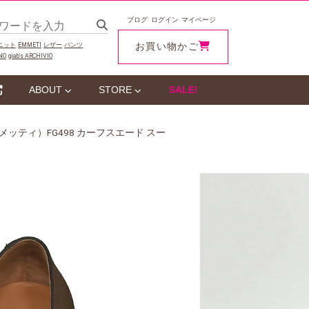
ブログ
ログイン
マイページ
お買い物かご
ニット
EMMETI
レザー
パンツ
NO
giab‘s ARCHIVIO
ABOUT
STORE
SALE!
リジャコメッティ）FG498 カーフスエード スー