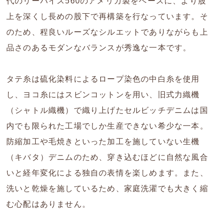
代のリーバイス560のアメリカ製をベースに、より股
上を深くし長めの股下で再構築を行なっています。そ
のため、程良いルーズなシルエットでありながらも上
品さのあるモダンなバランスが秀逸な一本です。
タテ糸は硫化染料によるロープ染色の中白糸を使用
し、ヨコ糸にはスビンコットンを用い、旧式力織機
（シャトル織機）で織り上げたセルビッチデニムは国
内でも限られた工場でしか生産できない希少な一本。
防縮加工や毛焼きといった加工を施していない生機
（キバタ）デニムのため、穿き込むほどに自然な風合
いと経年変化による独自の表情を楽しめます。また、
洗いと乾燥を施しているため、家庭洗濯でも大きく縮
む心配はありません。