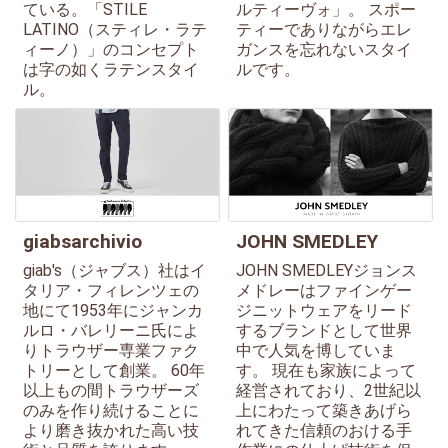
ている。「STILE
ルティーヴォ」。 スポー
LATINO（スティレ・ラテ
ティーでありながらエレ
ィーノ）」のコンセプト
ガンスを忘れないスタイ
は字の如くラテンスタイ
ルです。
ル。
giabsarchivio
JOHN SMEDLEY
giab's（ジャブス）社はイ
JOHN SMEDLEYジョンス
タリア・フィレンツェの
メドレーはファインゲー
地にて1953年にジャンカ
ジニットウェアをリード
ルロ・バレリーニ氏によ
するブランドとして世界
りトラウザー専業ファク
中で人気を博していま
トリーとして創業。 60年
す。 現在も家族によって
以上もの間トラウザーズ
経営されており、2世紀以
のみを作り続けることに
上にわたって築きあげら
より磨き抜かれた高い技
れてきた信頼のおける手