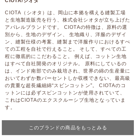
CIOTA/シオタ
CIOTA（シオタ）は、岡山に本拠を構える縫製工場
と生地製造販売を行う、株式会社シオタが立ち上げた
アパレルブランドです。 CIOTAの特徴は、原料の選
別から、生地のデザイン、 生地織り、洋服のデザイ
ン、縫製仕様の考案、縫製まで洋服作りにおけるすべ
ての工程を自社で行えること。 そして、すべての工
程に徹底的にこだわること。 例えば、コットン生地
はすべて自社開発のオリジナル。 原料にしているの
は、インド南部でのみ栽培され、世界の綿の生産量に
おいてわずか数パーセントしか収穫できない、最高級
の貴重な超長繊細綿“スビンコットン”。 CIOTAのコ
ットンには必ずスビンコットンが使用されていて、
これはCIOTAのエクスクルーシブ生地となっていま
す。
このブランドの商品をもっとみる