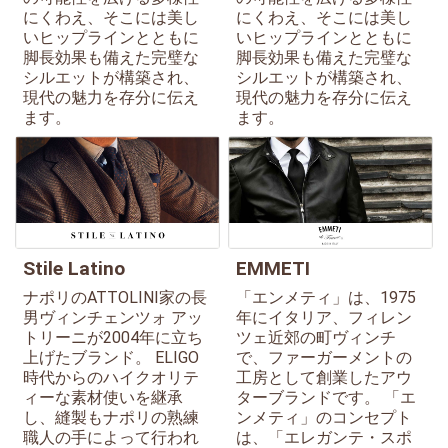
にくわえ、そこには美し
にくわえ、そこには美し
いヒップラインとともに
いヒップラインとともに
脚長効果も備えた完璧な
脚長効果も備えた完璧な
シルエットが構築され、
シルエットが構築され、
現代の魅力を存分に伝え
現代の魅力を存分に伝え
ます。
ます。
Stile Latino
EMMETI
ナポリのATTOLINI家の長
「エンメティ」は、1975
男ヴィンチェンツォ アッ
年にイタリア、フィレン
トリーニが2004年に立ち
ツェ近郊の町ヴィンチ
上げたブランド。 ELIGO
で、ファーガーメントの
時代からのハイクオリテ
工房として創業したアウ
ィーな素材使いを継承
ターブランドです。 「エ
し、縫製もナポリの熟練
ンメティ」のコンセプト
職人の手によって行われ
は、「エレガンテ・スポ