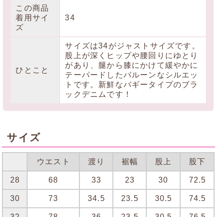
この商品
着用サイ
34
ズ
サイズは34がジャストサイズです。
股上が深くヒップや腰回りにゆとり
があり、腿から膝にかけて緩やかに
ひとこと
テーパードしたバルーンなシルエッ
トです。新鮮なバギータイプのブラ
ックデニムです！
サイズ
ウエスト
渡り
裾幅
股上
股下
28
68
33
23
30
72.5
30
73
34.5
23.5
30.5
74.5
32
78
36
23.5
30.5
76.5