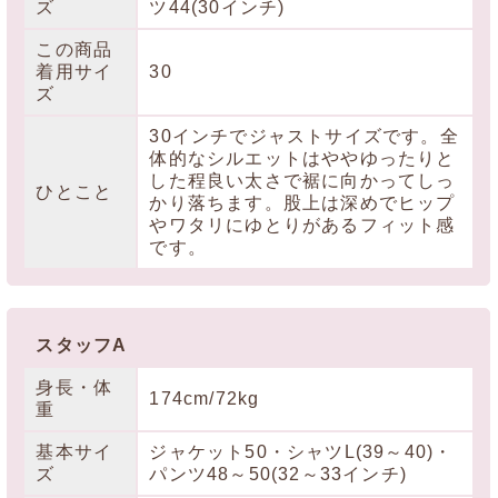
ズ
ツ44(30インチ)
この商品
着用サイ
30
ズ
30インチでジャストサイズです。全
体的なシルエットはややゆったりと
した程良い太さで裾に向かってしっ
ひとこと
かり落ちます。股上は深めでヒップ
やワタリにゆとりがあるフィット感
です。
スタッフA
身長・体
174cm/72kg
重
基本サイ
ジャケット50・シャツL(39～40)・
ズ
パンツ48～50(32～33インチ)