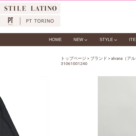
HOME
NEW
STYLE
IT
トップページ
>
ブランド
>
alvana（
31061001240