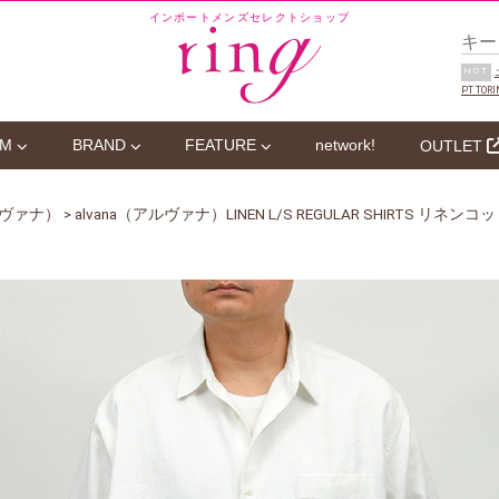
インポートメンズセレクトショップ
HOT
PT TORI
EM
BRAND
FEATURE
network!
OUTLET
アルヴァナ）
> alvana（アルヴァナ）LINEN L/S REGULAR SHIRTS 