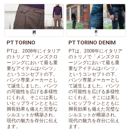
PT TORINO
PT TORINO DENIM
PTは、2008年にイタリア
PTは、2008年にイタリア
のトリノで「メンズクロ
のトリノで「メンズクロ
ージングにおいて最も重
ージングにおいて最も重
要なアイテムはパンツ」
要なアイテムはパンツ」
というコンセプトの下、
というコンセプトの下、
パンツ専業メーカーとし
パンツ専業メーカーとし
て誕生しました。パンツ
て誕生しました。パンツ
の可能性を広げる多様性
の可能性を広げる多様性
にくわえ、そこには美し
にくわえ、そこには美し
いヒップラインとともに
いヒップラインとともに
脚長効果も備えた完璧な
脚長効果も備えた完璧な
シルエットが構築され、
シルエットが構築され、
現代の魅力を存分に伝え
現代の魅力を存分に伝え
ます。
ます。