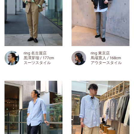
ring 名古屋店
ring 東京店
黒澤芽瑠 / 177cm
馬場寛人 / 168cm
スーツスタイル
アウタースタイル