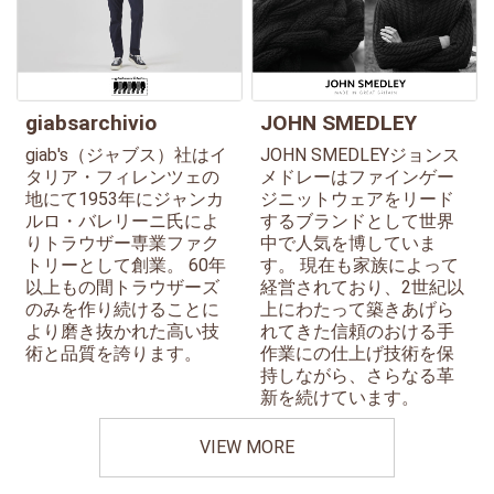
giabsarchivio
JOHN SMEDLEY
giab's（ジャブス）社はイ
JOHN SMEDLEYジョンス
タリア・フィレンツェの
メドレーはファインゲー
地にて1953年にジャンカ
ジニットウェアをリード
ルロ・バレリーニ氏によ
するブランドとして世界
りトラウザー専業ファク
中で人気を博していま
トリーとして創業。 60年
す。 現在も家族によって
以上もの間トラウザーズ
経営されており、2世紀以
のみを作り続けることに
上にわたって築きあげら
より磨き抜かれた高い技
れてきた信頼のおける手
術と品質を誇ります。
作業にの仕上げ技術を保
持しながら、さらなる革
新を続けています。
VIEW MORE