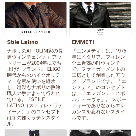
Stile Latino
EMMETI
ナポリのATTOLINI家の長
「エンメティ」は、1975
男ヴィンチェンツォ アッ
年にイタリア、フィレン
トリーニが2004年に立ち
ツェ近郊の町ヴィンチ
上げたブランド。 ELIGO
で、ファーガーメントの
時代からのハイクオリテ
工房として創業したアウ
ィーな素材使いを継承
ターブランドです。 「エ
し、縫製もナポリの熟練
ンメティ」のコンセプト
職人の手によって行われ
は、「エレガンテ・スポ
ている。「STILE
ルティーヴォ」。 スポー
LATINO（スティレ・ラテ
ティーでありながらエレ
ィーノ）」のコンセプト
ガンスを忘れないスタイ
は字の如くラテンスタイ
ルです。
ル。