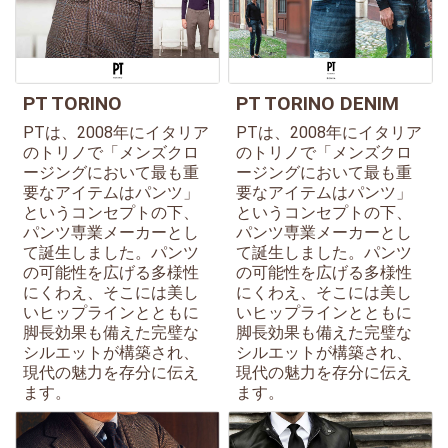
PT TORINO
PT TORINO DENIM
PTは、2008年にイタリア
PTは、2008年にイタリア
のトリノで「メンズクロ
のトリノで「メンズクロ
ージングにおいて最も重
ージングにおいて最も重
要なアイテムはパンツ」
要なアイテムはパンツ」
というコンセプトの下、
というコンセプトの下、
パンツ専業メーカーとし
パンツ専業メーカーとし
て誕生しました。パンツ
て誕生しました。パンツ
の可能性を広げる多様性
の可能性を広げる多様性
にくわえ、そこには美し
にくわえ、そこには美し
いヒップラインとともに
いヒップラインとともに
脚長効果も備えた完璧な
脚長効果も備えた完璧な
シルエットが構築され、
シルエットが構築され、
現代の魅力を存分に伝え
現代の魅力を存分に伝え
ます。
ます。