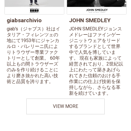
giabsarchivio
JOHN SMEDLEY
giab's（ジャブス）社はイ
JOHN SMEDLEYジョンス
タリア・フィレンツェの
メドレーはファインゲー
地にて1953年にジャンカ
ジニットウェアをリード
ルロ・バレリーニ氏によ
するブランドとして世界
りトラウザー専業ファク
中で人気を博していま
トリーとして創業。 60年
す。 現在も家族によって
以上もの間トラウザーズ
経営されており、2世紀以
のみを作り続けることに
上にわたって築きあげら
より磨き抜かれた高い技
れてきた信頼のおける手
術と品質を誇ります。
作業にの仕上げ技術を保
持しながら、さらなる革
新を続けています。
VIEW MORE