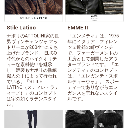
Stile Latino
EMMETI
ナポリのATTOLINI家の長
「エンメティ」は、1975
男ヴィンチェンツォ アッ
年にイタリア、フィレン
トリーニが2004年に立ち
ツェ近郊の町ヴィンチ
上げたブランド。 ELIGO
で、ファーガーメントの
時代からのハイクオリテ
工房として創業したアウ
ィーな素材使いを継承
ターブランドです。 「エ
し、縫製もナポリの熟練
ンメティ」のコンセプト
職人の手によって行われ
は、「エレガンテ・スポ
ている。「STILE
ルティーヴォ」。 スポー
LATINO（スティレ・ラテ
ティーでありながらエレ
ィーノ）」のコンセプト
ガンスを忘れないスタイ
は字の如くラテンスタイ
ルです。
ル。