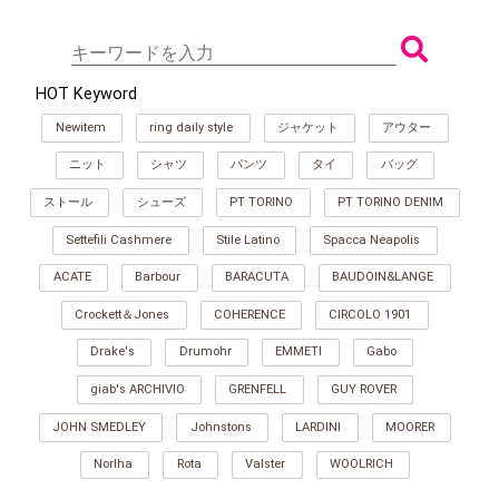
HOT Keyword
Newitem
ring daily style
ジャケット
アウター
ニット
シャツ
パンツ
タイ
バッグ
ストール
シューズ
PT TORINO
PT TORINO DENIM
Settefili Cashmere
Stile Latino
Spacca Neapolis
ACATE
Barbour
BARACUTA
BAUDOIN&LANGE
Crockett＆Jones
COHERENCE
CIRCOLO 1901
Drake's
Drumohr
EMMETI
Gabo
giab's ARCHIVIO
GRENFELL
GUY ROVER
JOHN SMEDLEY
Johnstons
LARDINI
MOORER
Norlha
Rota
Valster
WOOLRICH