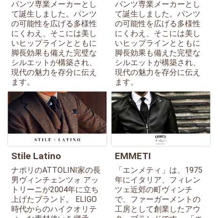
パンツ専業メーカーとし
パンツ専業メーカーとし
て誕生しました。パンツ
て誕生しました。パンツ
の可能性を広げる多様性
の可能性を広げる多様性
にくわえ、そこには美し
にくわえ、そこには美し
いヒップラインとともに
いヒップラインとともに
脚長効果も備えた完璧な
脚長効果も備えた完璧な
シルエットが構築され、
シルエットが構築され、
現代の魅力を存分に伝え
現代の魅力を存分に伝え
ます。
ます。
Stile Latino
EMMETI
ナポリのATTOLINI家の長
「エンメティ」は、1975
男ヴィンチェンツォ アッ
年にイタリア、フィレン
トリーニが2004年に立ち
ツェ近郊の町ヴィンチ
上げたブランド。 ELIGO
で、ファーガーメントの
時代からのハイクオリテ
工房として創業したアウ