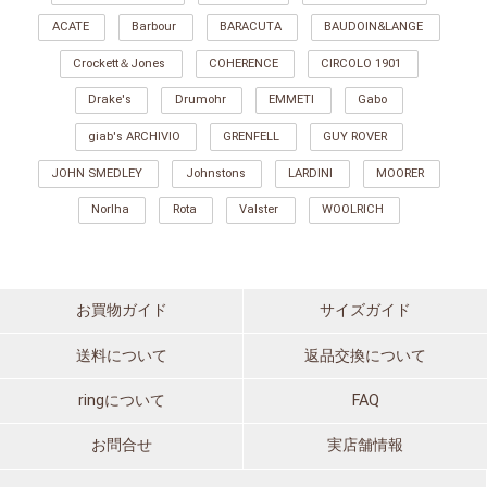
ACATE
Barbour
BARACUTA
BAUDOIN&LANGE
Crockett＆Jones
COHERENCE
CIRCOLO 1901
Drake's
Drumohr
EMMETI
Gabo
giab's ARCHIVIO
GRENFELL
GUY ROVER
JOHN SMEDLEY
Johnstons
LARDINI
MOORER
Norlha
Rota
Valster
WOOLRICH