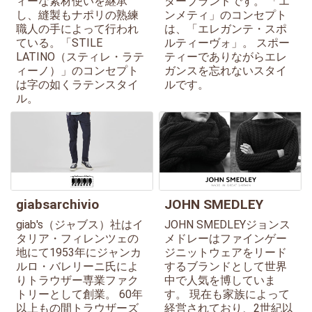
ィーな素材使いを継承
ターブランドです。 「エ
し、縫製もナポリの熟練
ンメティ」のコンセプト
職人の手によって行われ
は、「エレガンテ・スポ
ている。「STILE
ルティーヴォ」。 スポー
LATINO（スティレ・ラテ
ティーでありながらエレ
ィーノ）」のコンセプト
ガンスを忘れないスタイ
は字の如くラテンスタイ
ルです。
ル。
giabsarchivio
JOHN SMEDLEY
giab's（ジャブス）社はイ
JOHN SMEDLEYジョンス
タリア・フィレンツェの
メドレーはファインゲー
地にて1953年にジャンカ
ジニットウェアをリード
ルロ・バレリーニ氏によ
するブランドとして世界
りトラウザー専業ファク
中で人気を博していま
トリーとして創業。 60年
す。 現在も家族によって
以上もの間トラウザーズ
経営されており、2世紀以