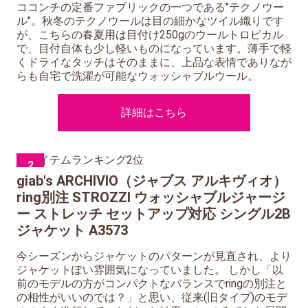
ココンチの定番ファブリックの一つである"テクノウー
ル"。秋冬のテクノウールは目の細かなツイル織りです
が、こちらの春夏用は目付け250gのウールトロピカル
で、目付自体も少し軽いものになっています。薄手で軽
くドライなタッチはそのままに、上品な表情でありなが
らも自宅で洗濯が可能なウォッシャブルウール。
詳細はこちら
2
giab's ARCHIVIO（ジャブス アルキヴィオ）
ring別注 STROZZI ウォッシャブルジャージ
ー ストレッチ セットアップ対応 シングル2B
ジャケット A3573
今シーズンからジャケットのパターンが見直され、より
ジャケットぽい雰囲気になっていました。 しかし「以
前のモデルの方がコンパクトなバランスでringの別注と
の相性がいいのでは？」と思い、従来(旧タイプ)のモデ