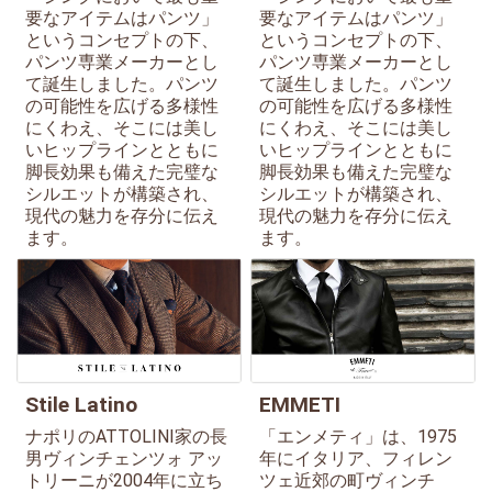
要なアイテムはパンツ」
要なアイテムはパンツ」
というコンセプトの下、
というコンセプトの下、
パンツ専業メーカーとし
パンツ専業メーカーとし
て誕生しました。パンツ
て誕生しました。パンツ
の可能性を広げる多様性
の可能性を広げる多様性
にくわえ、そこには美し
にくわえ、そこには美し
いヒップラインとともに
いヒップラインとともに
脚長効果も備えた完璧な
脚長効果も備えた完璧な
シルエットが構築され、
シルエットが構築され、
現代の魅力を存分に伝え
現代の魅力を存分に伝え
ます。
ます。
Stile Latino
EMMETI
ナポリのATTOLINI家の長
「エンメティ」は、1975
男ヴィンチェンツォ アッ
年にイタリア、フィレン
トリーニが2004年に立ち
ツェ近郊の町ヴィンチ