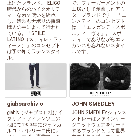
上げたブランド。 ELIGO
で、ファーガーメントの
時代からのハイクオリテ
工房として創業したアウ
ィーな素材使いを継承
ターブランドです。 「エ
し、縫製もナポリの熟練
ンメティ」のコンセプト
職人の手によって行われ
は、「エレガンテ・スポ
ている。「STILE
ルティーヴォ」。 スポー
LATINO（スティレ・ラテ
ティーでありながらエレ
ィーノ）」のコンセプト
ガンスを忘れないスタイ
は字の如くラテンスタイ
ルです。
ル。
giabsarchivio
JOHN SMEDLEY
giab's（ジャブス）社はイ
JOHN SMEDLEYジョンス
タリア・フィレンツェの
メドレーはファインゲー
地にて1953年にジャンカ
ジニットウェアをリード
ルロ・バレリーニ氏によ
するブランドとして世界