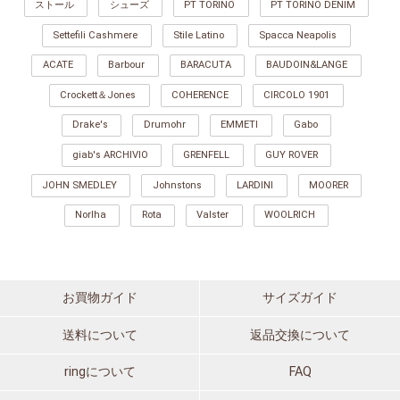
ストール
シューズ
PT TORINO
PT TORINO DENIM
Settefili Cashmere
Stile Latino
Spacca Neapolis
ACATE
Barbour
BARACUTA
BAUDOIN&LANGE
Crockett＆Jones
COHERENCE
CIRCOLO 1901
Drake's
Drumohr
EMMETI
Gabo
giab's ARCHIVIO
GRENFELL
GUY ROVER
JOHN SMEDLEY
Johnstons
LARDINI
MOORER
Norlha
Rota
Valster
WOOLRICH