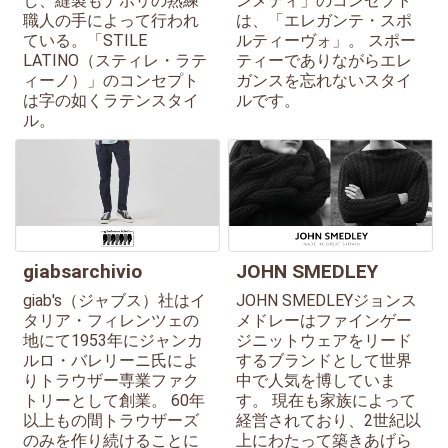
し、縫製もナポリの熟練
ンメティ」のコンセプト
職人の手によって行われ
は、「エレガンテ・スポ
ている。「STILE
ルティーヴォ」。 スポー
LATINO（スティレ・ラテ
ティーでありながらエレ
ィーノ）」のコンセプト
ガンスを忘れないスタイ
は字の如くラテンスタイ
ルです。
ル。
giabsarchivio
JOHN SMEDLEY
giab's（ジャブス）社はイ
JOHN SMEDLEYジョンス
タリア・フィレンツェの
メドレーはファインゲー
地にて1953年にジャンカ
ジニットウェアをリード
ルロ・バレリーニ氏によ
するブランドとして世界
りトラウザー専業ファク
中で人気を博していま
トリーとして創業。 60年
す。 現在も家族によって
以上もの間トラウザーズ
経営されており、2世紀以
のみを作り続けることに
上にわたって築きあげら