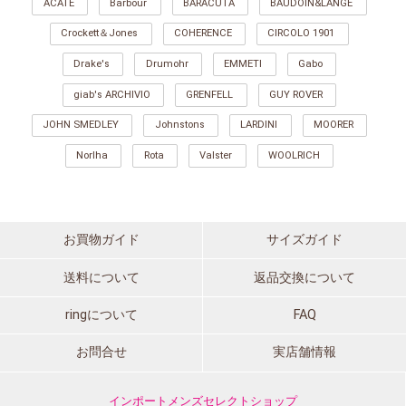
ACATE
Barbour
BARACUTA
BAUDOIN&LANGE
Crockett＆Jones
COHERENCE
CIRCOLO 1901
Drake's
Drumohr
EMMETI
Gabo
giab's ARCHIVIO
GRENFELL
GUY ROVER
JOHN SMEDLEY
Johnstons
LARDINI
MOORER
Norlha
Rota
Valster
WOOLRICH