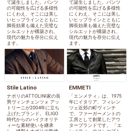
て誕生しました。パンツ
て誕生しました。パンツ
の可能性を広げる多様性
の可能性を広げる多様性
にくわえ、そこには美し
にくわえ、そこには美し
いヒップラインとともに
いヒップラインとともに
脚長効果も備えた完璧な
脚長効果も備えた完璧な
シルエットが構築され、
シルエットが構築され、
現代の魅力を存分に伝え
現代の魅力を存分に伝え
ます。
ます。
Stile Latino
EMMETI
ナポリのATTOLINI家の長
「エンメティ」は、1975
男ヴィンチェンツォ アッ
年にイタリア、フィレン
トリーニが2004年に立ち
ツェ近郊の町ヴィンチ
上げたブランド。 ELIGO
で、ファーガーメントの
時代からのハイクオリテ
工房として創業したアウ
ィーな素材使いを継承
ターブランドです。 「エ