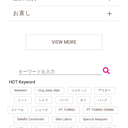
お直し
VIEW MORE
HOT Keyword
Newitem
ring daily style
ジャケット
アウター
ニット
シャツ
パンツ
タイ
バッグ
ストール
シューズ
PT TORINO
PT TORINO DENIM
Settefili Cashmere
Stile Latino
Spacca Neapolis