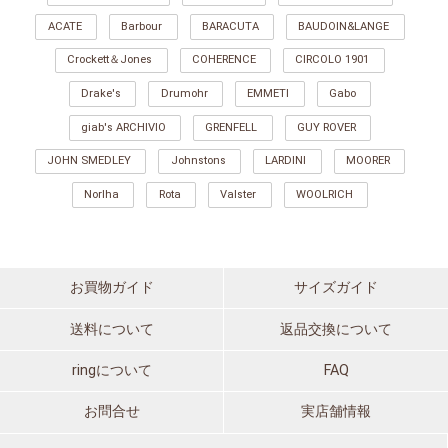
ACATE
Barbour
BARACUTA
BAUDOIN&LANGE
Crockett＆Jones
COHERENCE
CIRCOLO 1901
Drake's
Drumohr
EMMETI
Gabo
giab's ARCHIVIO
GRENFELL
GUY ROVER
JOHN SMEDLEY
Johnstons
LARDINI
MOORER
Norlha
Rota
Valster
WOOLRICH