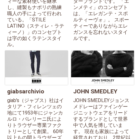
ィーな素材使いを継承
ターブランドです。 「エ
し、縫製もナポリの熟練
ンメティ」のコンセプト
職人の手によって行われ
は、「エレガンテ・スポ
ている。「STILE
ルティーヴォ」。 スポー
LATINO（スティレ・ラテ
ティーでありながらエレ
ィーノ）」のコンセプト
ガンスを忘れないスタイ
は字の如くラテンスタイ
ルです。
ル。
giabsarchivio
JOHN SMEDLEY
giab's（ジャブス）社はイ
JOHN SMEDLEYジョンス
タリア・フィレンツェの
メドレーはファインゲー
地にて1953年にジャンカ
ジニットウェアをリード
ルロ・バレリーニ氏によ
するブランドとして世界
りトラウザー専業ファク
中で人気を博していま
トリーとして創業。 60年
す。 現在も家族によって
以上もの間トラウザーズ
経営されており、2世紀以