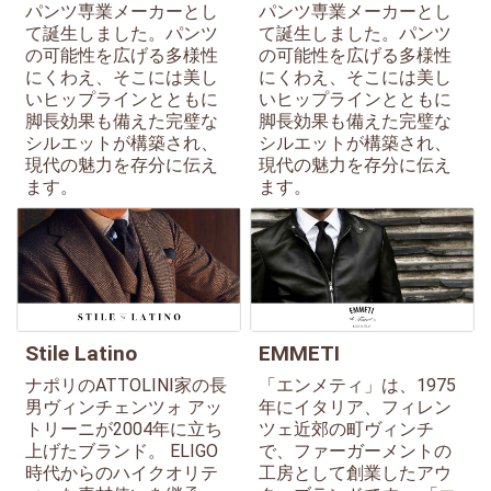
パンツ専業メーカーとし
パンツ専業メーカーとし
て誕生しました。パンツ
て誕生しました。パンツ
の可能性を広げる多様性
の可能性を広げる多様性
にくわえ、そこには美し
にくわえ、そこには美し
いヒップラインとともに
いヒップラインとともに
脚長効果も備えた完璧な
脚長効果も備えた完璧な
シルエットが構築され、
シルエットが構築され、
現代の魅力を存分に伝え
現代の魅力を存分に伝え
ます。
ます。
Stile Latino
EMMETI
ナポリのATTOLINI家の長
「エンメティ」は、1975
男ヴィンチェンツォ アッ
年にイタリア、フィレン
トリーニが2004年に立ち
ツェ近郊の町ヴィンチ
上げたブランド。 ELIGO
で、ファーガーメントの
時代からのハイクオリテ
工房として創業したアウ