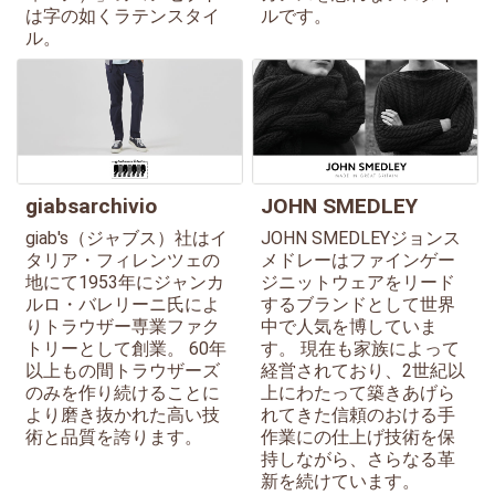
は字の如くラテンスタイ
ルです。
ル。
giabsarchivio
JOHN SMEDLEY
giab's（ジャブス）社はイ
JOHN SMEDLEYジョンス
タリア・フィレンツェの
メドレーはファインゲー
地にて1953年にジャンカ
ジニットウェアをリード
ルロ・バレリーニ氏によ
するブランドとして世界
りトラウザー専業ファク
中で人気を博していま
トリーとして創業。 60年
す。 現在も家族によって
以上もの間トラウザーズ
経営されており、2世紀以
のみを作り続けることに
上にわたって築きあげら
より磨き抜かれた高い技
れてきた信頼のおける手
術と品質を誇ります。
作業にの仕上げ技術を保
持しながら、さらなる革
新を続けています。