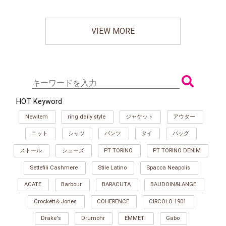
VIEW MORE
HOT Keyword
Newitem
ring daily style
ジャケット
アウター
ニット
シャツ
パンツ
タイ
バッグ
ストール
シューズ
PT TORINO
PT TORINO DENIM
Settefili Cashmere
Stile Latino
Spacca Neapolis
ACATE
Barbour
BARACUTA
BAUDOIN&LANGE
Crockett＆Jones
COHERENCE
CIRCOLO 1901
Drake's
Drumohr
EMMETI
Gabo