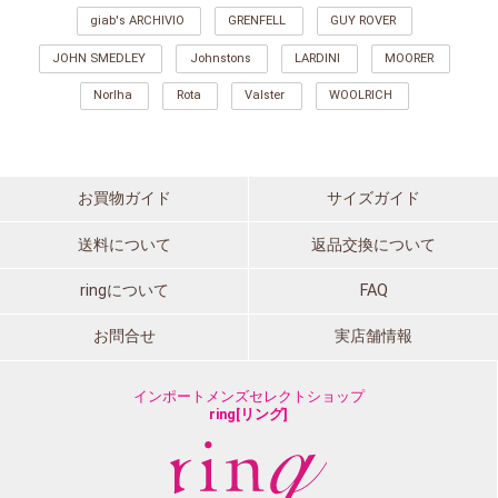
giab's ARCHIVIO
GRENFELL
GUY ROVER
JOHN SMEDLEY
Johnstons
LARDINI
MOORER
Norlha
Rota
Valster
WOOLRICH