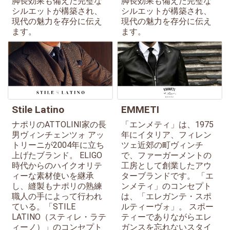
脚長効果も備えた完璧な
脚長効果も備えた完璧な
シルエットが構築され、
シルエットが構築され、
現代の魅力を存分に伝え
現代の魅力を存分に伝え
ます。
ます。
Stile Latino
EMMETI
ナポリのATTOLINI家の長
「エンメティ」は、1975
男ヴィンチェンツォ アッ
年にイタリア、フィレン
トリーニが2004年に立ち
ツェ近郊の町ヴィンチ
上げたブランド。 ELIGO
で、ファーガーメントの
時代からのハイクオリテ
工房として創業したアウ
ィーな素材使いを継承
ターブランドです。 「エ
し、縫製もナポリの熟練
ンメティ」のコンセプト
職人の手によって行われ
は、「エレガンテ・スポ
ている。「STILE
ルティーヴォ」。 スポー
LATINO（スティレ・ラテ
ティーでありながらエレ
ィーノ）」のコンセプト
ガンスを忘れないスタイ