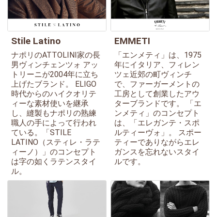
Stile Latino
EMMETI
ナポリのATTOLINI家の長
「エンメティ」は、1975
男ヴィンチェンツォ アッ
年にイタリア、フィレン
トリーニが2004年に立ち
ツェ近郊の町ヴィンチ
上げたブランド。 ELIGO
で、ファーガーメントの
時代からのハイクオリテ
工房として創業したアウ
ィーな素材使いを継承
ターブランドです。 「エ
し、縫製もナポリの熟練
ンメティ」のコンセプト
職人の手によって行われ
は、「エレガンテ・スポ
ている。「STILE
ルティーヴォ」。 スポー
LATINO（スティレ・ラテ
ティーでありながらエレ
ィーノ）」のコンセプト
ガンスを忘れないスタイ
は字の如くラテンスタイ
ルです。
ル。