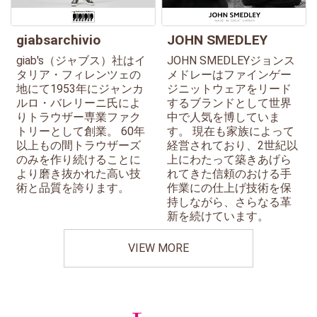
giabsarchivio
JOHN SMEDLEY
giab's（ジャブス）社はイ
JOHN SMEDLEYジョンス
タリア・フィレンツェの
メドレーはファインゲー
地にて1953年にジャンカ
ジニットウェアをリード
ルロ・バレリーニ氏によ
するブランドとして世界
りトラウザー専業ファク
中で人気を博していま
トリーとして創業。 60年
す。 現在も家族によって
以上もの間トラウザーズ
経営されており、2世紀以
のみを作り続けることに
上にわたって築きあげら
より磨き抜かれた高い技
れてきた信頼のおける手
術と品質を誇ります。
作業にの仕上げ技術を保
持しながら、さらなる革
新を続けています。
VIEW MORE