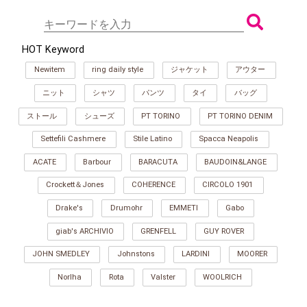
HOT Keyword
Newitem
ring daily style
ジャケット
アウター
ニット
シャツ
パンツ
タイ
バッグ
ストール
シューズ
PT TORINO
PT TORINO DENIM
Settefili Cashmere
Stile Latino
Spacca Neapolis
ACATE
Barbour
BARACUTA
BAUDOIN&LANGE
Crockett＆Jones
COHERENCE
CIRCOLO 1901
Drake's
Drumohr
EMMETI
Gabo
giab's ARCHIVIO
GRENFELL
GUY ROVER
JOHN SMEDLEY
Johnstons
LARDINI
MOORER
Norlha
Rota
Valster
WOOLRICH