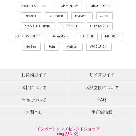
Crockett＆Jones
COHERENCE
CIRCOLO 1901
Drake's
Drumohr
EMMETI
Gabo
giab's ARCHIVIO
GRENFELL
GUY ROVER
JOHN SMEDLEY
Johnstons
LARDINI
MOORER
Norlha
Rota
Valster
WOOLRICH