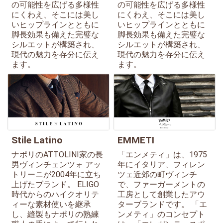
の可能性を広げる多様性
の可能性を広げる多様性
にくわえ、そこには美し
にくわえ、そこには美し
いヒップラインとともに
いヒップラインとともに
脚長効果も備えた完璧な
脚長効果も備えた完璧な
シルエットが構築され、
シルエットが構築され、
現代の魅力を存分に伝え
現代の魅力を存分に伝え
ます。
ます。
Stile Latino
EMMETI
ナポリのATTOLINI家の長
「エンメティ」は、1975
男ヴィンチェンツォ アッ
年にイタリア、フィレン
トリーニが2004年に立ち
ツェ近郊の町ヴィンチ
上げたブランド。 ELIGO
で、ファーガーメントの
時代からのハイクオリテ
工房として創業したアウ
ィーな素材使いを継承
ターブランドです。 「エ
し、縫製もナポリの熟練
ンメティ」のコンセプト