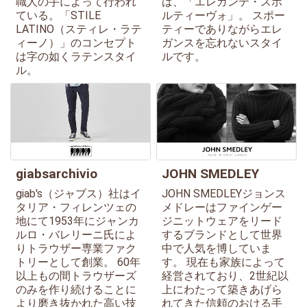
職人の手によって行われ
は、「エレガンテ・スポ
ている。「STILE
ルティーヴォ」。 スポー
LATINO（スティレ・ラテ
ティーでありながらエレ
ィーノ）」のコンセプト
ガンスを忘れないスタイ
は字の如くラテンスタイ
ルです。
ル。
giabsarchivio
JOHN SMEDLEY
giab's（ジャブス）社はイ
JOHN SMEDLEYジョンス
タリア・フィレンツェの
メドレーはファインゲー
地にて1953年にジャンカ
ジニットウェアをリード
ルロ・バレリーニ氏によ
するブランドとして世界
りトラウザー専業ファク
中で人気を博していま
トリーとして創業。 60年
す。 現在も家族によって
以上もの間トラウザーズ
経営されており、2世紀以
のみを作り続けることに
上にわたって築きあげら
より磨き抜かれた高い技
れてきた信頼のおける手