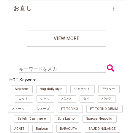
お直し
VIEW MORE
HOT Keyword
Newitem
ring daily style
ジャケット
アウター
ニット
シャツ
パンツ
タイ
バッグ
ストール
シューズ
PT TORINO
PT TORINO DENIM
Settefili Cashmere
Stile Latino
Spacca Neapolis
ACATE
Barbour
BARACUTA
BAUDOIN&LANGE