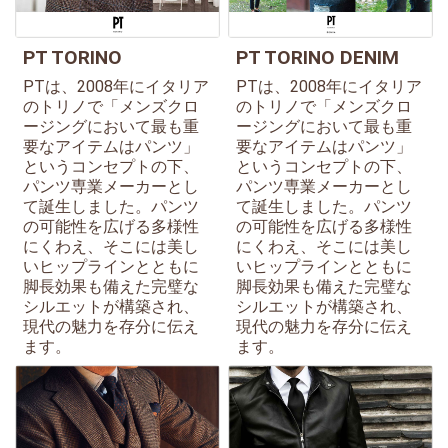
PT TORINO
PT TORINO DENIM
PTは、2008年にイタリア
PTは、2008年にイタリア
のトリノで「メンズクロ
のトリノで「メンズクロ
ージングにおいて最も重
ージングにおいて最も重
要なアイテムはパンツ」
要なアイテムはパンツ」
というコンセプトの下、
というコンセプトの下、
パンツ専業メーカーとし
パンツ専業メーカーとし
て誕生しました。パンツ
て誕生しました。パンツ
の可能性を広げる多様性
の可能性を広げる多様性
にくわえ、そこには美し
にくわえ、そこには美し
いヒップラインとともに
いヒップラインとともに
脚長効果も備えた完璧な
脚長効果も備えた完璧な
シルエットが構築され、
シルエットが構築され、
現代の魅力を存分に伝え
現代の魅力を存分に伝え
ます。
ます。