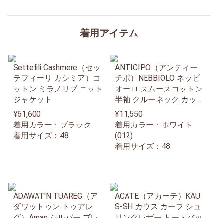
着用アイテム
Settefili Cashmere（セッ
ANTICIPO（アンティー
テフィーリ カシミア）コ
チポ）NEBBIOLO ネッビ
ットン ミラノリブ ニット
オーロ スムースコットン
ジャケット
半袖 クルーネック カット
ソー
¥61,600
¥11,550
着用カラー：ブラック
着用カラー：ホワイト
着用サイズ：48
(012)
着用サイズ：48
ADAWAT'N TUAREG（ア
ACATE（アカーテ）KAU
ダワットゥン トゥアレ
S-SH カウス カーフ シュ
グ）Aman シルバー ブレ
リンクレザー トートバッ