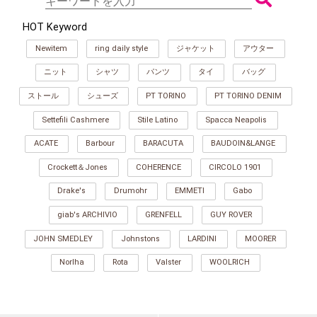
HOT Keyword
Newitem
ring daily style
ジャケット
アウター
ニット
シャツ
パンツ
タイ
バッグ
ストール
シューズ
PT TORINO
PT TORINO DENIM
Settefili Cashmere
Stile Latino
Spacca Neapolis
ACATE
Barbour
BARACUTA
BAUDOIN&LANGE
Crockett＆Jones
COHERENCE
CIRCOLO 1901
Drake's
Drumohr
EMMETI
Gabo
giab's ARCHIVIO
GRENFELL
GUY ROVER
JOHN SMEDLEY
Johnstons
LARDINI
MOORER
Norlha
Rota
Valster
WOOLRICH