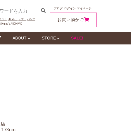
ブログ
ログイン
マイページ
お買い物かご
ニット
EMMETI
レザー
パンツ
NO
giab‘s ARCHIVIO
ABOUT
STORE
SALE!
阪店
 173cm