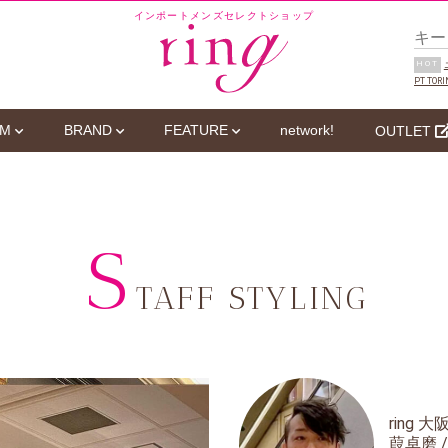
インポートメンズセレクトショップ
HOT
PT TORI
EM
BRAND
FEATURE
network!
OUTLET
S
TAFF STYLING
ring 大
葭卓磨 /