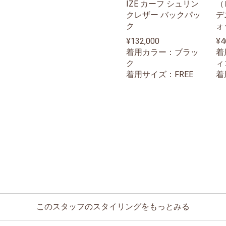
IZE カーフ シュリン
（
クレザー バックパッ
デ
ク
ォ
&
¥132,000
¥4
フ
着用カラー：ブラッ
着
RE
ク
ィ
着用サイズ：FREE
着
このスタッフのスタイリングをもっとみる