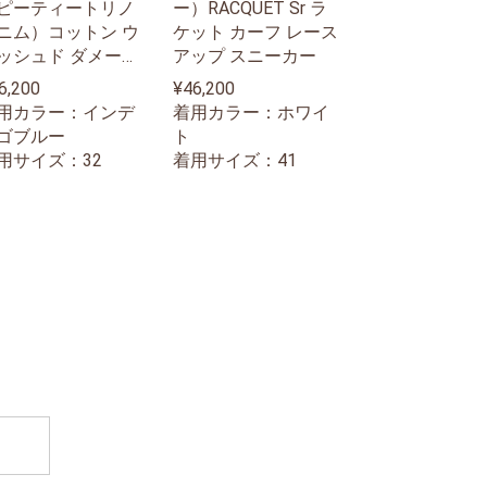
ピーティートリノ
ー）RACQUET Sr ラ
ニム）コットン ウ
ケット カーフ レース
ッシュド ダメージ
アップ スニーカー
リペア 裾カットオ
6,200
¥46,200
 デニムパンツ THE
用カラー：インデ
着用カラー：ホワイ
BEL/REBEL FIT
ゴブルー
ト
用サイズ：32
着用サイズ：41