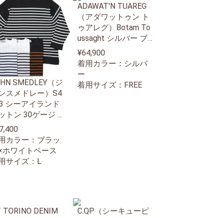
ADAWAT'N TUAREG
（アダワットゥン ト
ゥアレグ）Botam To
ussaght シルバー ブ
レスレット
¥64,900
着用カラー：シルバ
ー
OHN SMEDLEY（ジ
着用サイズ：FREE
ンスメドレー）S4
83 シーアイランド
ットン 30ゲージ ボ
ダー バスクシャツ
7,400
分袖 ボートネック
用カラー：ブラッ
ット
×ホワイトベース
用サイズ：L
 TORINO DENIM
C.QP（シーキューピ