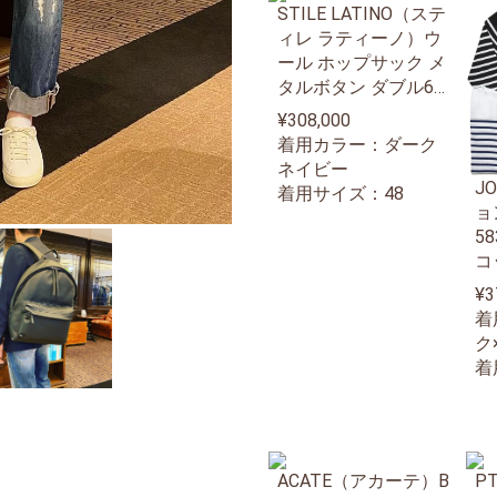
STILE LATINO（ステ
ィレ ラティーノ）ウ
ール ホップサック メ
タルボタン ダブル6B
ジャケット LEO
¥308,000
着用カラー：ダーク
ネイビー
J
着用サイズ：48
ョ
5
コ
ー
¥3
8
着
ニ
ク
着
ACATE（アカーテ）B
PT