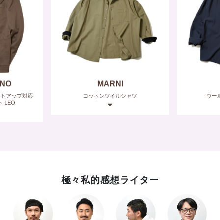
MARNI
BE
シャツ
ウールトロピカルシャツ
WALLIS 
ジ1イ
極々私的感想ライター