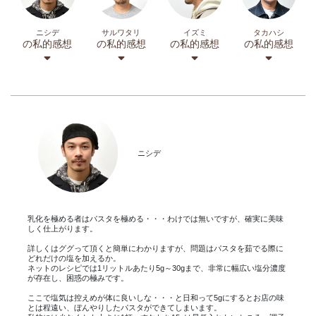
ニシデ
サルワタリ
イズミ
タカハシ
の私的感想
の私的感想
の私的感想
の私的感想
ニシデ
乳化を極める者はパスタを極める・・・わけでは無いですが、確実に美味
しく仕上がります。
詳しくはググって頂くと簡単にわかりますが、問題はパスタを茹でる際に
どれだけの塩を加えるか。
ネットのレシピでは1リットルあたり5g～30gまで、非常に幅広い塩分濃度
が存在し、困惑の極みです。
ここで塩気は控えめが体に良いしな・・・と日和って5gにするとお店の味
とは程遠い、ぼんやりしたパスタができてしまいます。