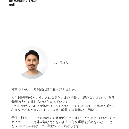
Handling SHOP
guji
サルワタリ
私事ですが、先月40歳の誕生日を迎えました。
人生100年時代ということになると、まだ半分にも満たない道のり、残り
60年の人生も楽しみたいと思っています。
しかしながら、心と身体がリンクしないこともしばしば。半年ほど前から
右肩を上げると痛みますし、毎晩の晩酌で毎朝軽い二日酔い。
子供に抱っこしてと言われても腰がピキっと痛むことがあるのでいつもヒ
ヤヒヤ・・・。身体が錆び付かないように何か運動を始めないと・・と、
もう5年ぐらい前から言い続けている気がします。