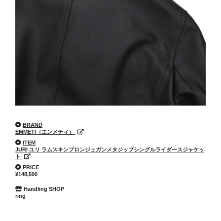
BRAND
EMMETI（エンメティ）
ITEM
JURI ユリ ラムスキンプロンジェガンメタジップシングルライダースジャケッ
ト
PRICE
¥148,500
Handling SHOP
ring