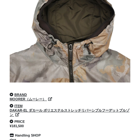
BRAND
MOORER（ムーレー）
ITEM
DAKAR-EL ダカール ポリエステルストレッチリバーシブルフーデットブルゾ
ン
PRICE
¥181,500
Handling SHOP
ring