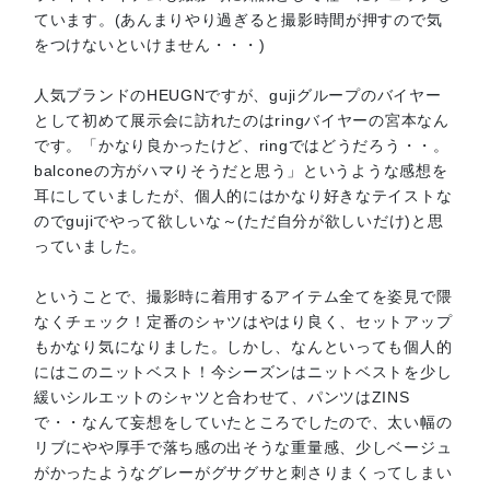
ています。(あんまりやり過ぎると撮影時間が押すので気
をつけないといけません・・・)
人気ブランドのHEUGNですが、gujiグループのバイヤー
として初めて展示会に訪れたのはringバイヤーの宮本なん
です。「かなり良かったけど、ringではどうだろう・・。
balconeの方がハマりそうだと思う」というような感想を
耳にしていましたが、個人的にはかなり好きなテイストな
のでgujiでやって欲しいな～(ただ自分が欲しいだけ)と思
っていました。
ということで、撮影時に着用するアイテム全てを姿見で隈
なくチェック！定番のシャツはやはり良く、セットアップ
もかなり気になりました。しかし、なんといっても個人的
にはこのニットベスト！今シーズンはニットベストを少し
緩いシルエットのシャツと合わせて、パンツはZINS
で・・なんて妄想をしていたところでしたので、太い幅の
リブにやや厚手で落ち感の出そうな重量感、少しベージュ
がかったようなグレーがグサグサと刺さりまくってしまい