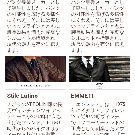
パンツ専業メーカーとし
パンツ専業メーカーとし
て誕生しました。パンツ
て誕生しました。パンツ
の可能性を広げる多様性
の可能性を広げる多様性
にくわえ、そこには美し
にくわえ、そこには美し
いヒップラインとともに
いヒップラインとともに
脚長効果も備えた完璧な
脚長効果も備えた完璧な
シルエットが構築され、
シルエットが構築され、
現代の魅力を存分に伝え
現代の魅力を存分に伝え
ます。
ます。
Stile Latino
EMMETI
ナポリのATTOLINI家の長
「エンメティ」は、1975
男ヴィンチェンツォ アッ
年にイタリア、フィレン
トリーニが2004年に立ち
ツェ近郊の町ヴィンチ
上げたブランド。 ELIGO
で、ファーガーメントの
時代からのハイクオリテ
工房として創業したアウ
ィーな素材使いを継承
ターブランドです。 「エ