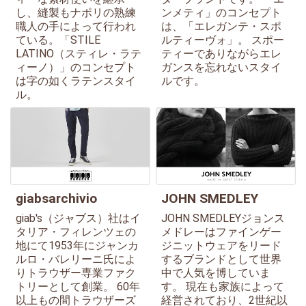
し、縫製もナポリの熟練
ンメティ」のコンセプト
職人の手によって行われ
は、「エレガンテ・スポ
ている。「STILE
ルティーヴォ」。 スポー
LATINO（スティレ・ラテ
ティーでありながらエレ
ィーノ）」のコンセプト
ガンスを忘れないスタイ
は字の如くラテンスタイ
ルです。
ル。
giabsarchivio
JOHN SMEDLEY
giab's（ジャブス）社はイ
JOHN SMEDLEYジョンス
タリア・フィレンツェの
メドレーはファインゲー
地にて1953年にジャンカ
ジニットウェアをリード
ルロ・バレリーニ氏によ
するブランドとして世界
りトラウザー専業ファク
中で人気を博していま
トリーとして創業。 60年
す。 現在も家族によって
以上もの間トラウザーズ
経営されており、2世紀以