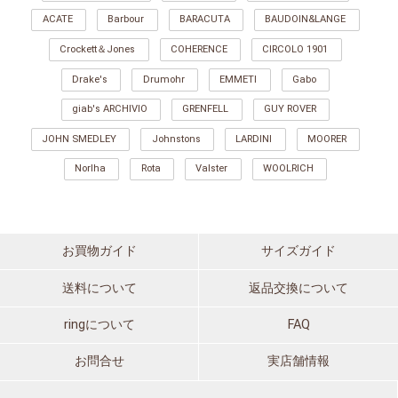
ACATE
Barbour
BARACUTA
BAUDOIN&LANGE
Crockett＆Jones
COHERENCE
CIRCOLO 1901
Drake's
Drumohr
EMMETI
Gabo
giab's ARCHIVIO
GRENFELL
GUY ROVER
JOHN SMEDLEY
Johnstons
LARDINI
MOORER
Norlha
Rota
Valster
WOOLRICH