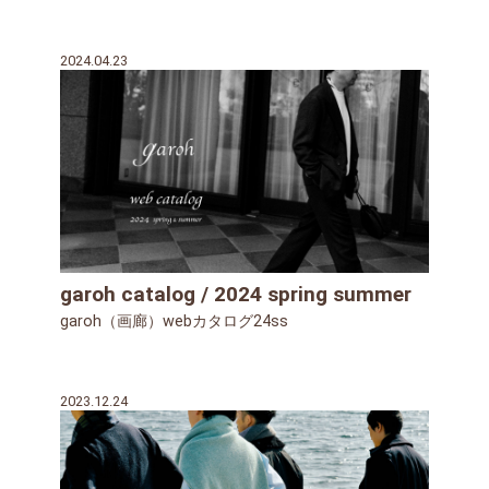
2024.04.23
garoh catalog / 2024 spring summer
garoh（画廊）webカタログ24ss
2023.12.24