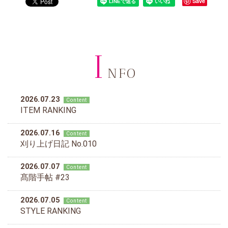
Save
I
NFO