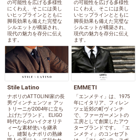
の可能性を広げる多様性
の可能性を広げる多様性
にくわえ、そこには美し
にくわえ、そこには美し
いヒップラインとともに
いヒップラインとともに
脚長効果も備えた完璧な
脚長効果も備えた完璧な
シルエットが構築され、
シルエットが構築され、
現代の魅力を存分に伝え
現代の魅力を存分に伝え
ます。
ます。
Stile Latino
EMMETI
ナポリのATTOLINI家の長
「エンメティ」は、1975
男ヴィンチェンツォ アッ
年にイタリア、フィレン
トリーニが2004年に立ち
ツェ近郊の町ヴィンチ
上げたブランド。 ELIGO
で、ファーガーメントの
時代からのハイクオリテ
工房として創業したアウ
ィーな素材使いを継承
ターブランドです。 「エ
し、縫製もナポリの熟練
ンメティ」のコンセプト