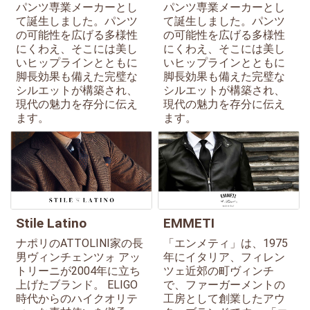
パンツ専業メーカーとし
パンツ専業メーカーとし
て誕生しました。パンツ
て誕生しました。パンツ
の可能性を広げる多様性
の可能性を広げる多様性
にくわえ、そこには美し
にくわえ、そこには美し
いヒップラインとともに
いヒップラインとともに
脚長効果も備えた完璧な
脚長効果も備えた完璧な
シルエットが構築され、
シルエットが構築され、
現代の魅力を存分に伝え
現代の魅力を存分に伝え
ます。
ます。
Stile Latino
EMMETI
ナポリのATTOLINI家の長
「エンメティ」は、1975
男ヴィンチェンツォ アッ
年にイタリア、フィレン
トリーニが2004年に立ち
ツェ近郊の町ヴィンチ
上げたブランド。 ELIGO
で、ファーガーメントの
時代からのハイクオリテ
工房として創業したアウ