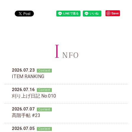
Save
I
NFO