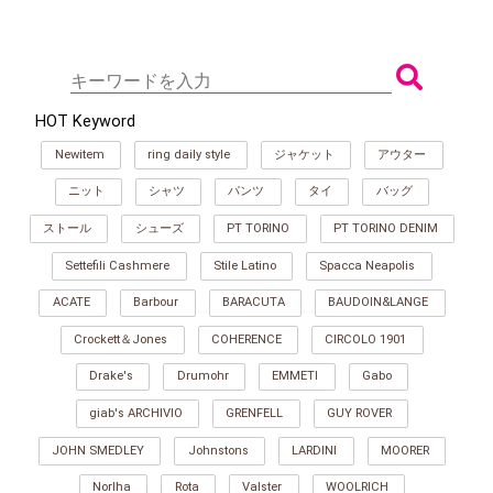
HOT Keyword
Newitem
ring daily style
ジャケット
アウター
ニット
シャツ
パンツ
タイ
バッグ
ストール
シューズ
PT TORINO
PT TORINO DENIM
Settefili Cashmere
Stile Latino
Spacca Neapolis
ACATE
Barbour
BARACUTA
BAUDOIN&LANGE
Crockett＆Jones
COHERENCE
CIRCOLO 1901
Drake's
Drumohr
EMMETI
Gabo
giab's ARCHIVIO
GRENFELL
GUY ROVER
JOHN SMEDLEY
Johnstons
LARDINI
MOORER
Norlha
Rota
Valster
WOOLRICH