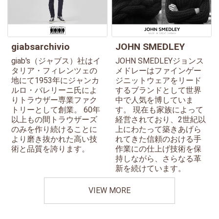
giabsarchivio
JOHN SMEDLEY
giab's（ジャブス）社はイ
JOHN SMEDLEYジョンス
タリア・フィレンツェの
メドレーはファインゲー
地にて1953年にジャンカ
ジニットウェアをリード
ルロ・バレリーニ氏によ
するブランドとして世界
りトラウザー専業ファク
中で人気を博していま
トリーとして創業。 60年
す。 現在も家族によって
以上もの間トラウザーズ
経営されており、2世紀以
のみを作り続けることに
上にわたって築きあげら
より磨き抜かれた高い技
れてきた信頼のおける手
術と品質を誇ります。
作業にの仕上げ技術を保
持しながら、さらなる革
新を続けています。
VIEW MORE