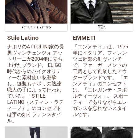
Stile Latino
EMMETI
ナポリのATTOLINI家の長
「エンメティ」は、1975
男ヴィンチェンツォ アッ
年にイタリア、フィレン
トリーニが2004年に立ち
ツェ近郊の町ヴィンチ
上げたブランド。 ELIGO
で、ファーガーメントの
時代からのハイクオリテ
工房として創業したアウ
ィーな素材使いを継承
ターブランドです。 「エ
し、縫製もナポリの熟練
ンメティ」のコンセプト
職人の手によって行われ
は、「エレガンテ・スポ
ている。「STILE
ルティーヴォ」。 スポー
LATINO（スティレ・ラテ
ティーでありながらエレ
ィーノ）」のコンセプト
ガンスを忘れないスタイ
は字の如くラテンスタイ
ルです。
ル。