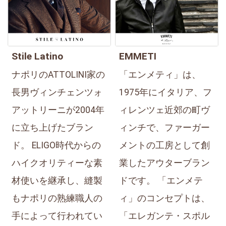
Stile Latino
EMMETI
ナポリのATTOLINI家の
「エンメティ」は、
長男ヴィンチェンツォ
1975年にイタリア、フ
アットリーニが2004年
ィレンツェ近郊の町ヴ
に立ち上げたブラン
ィンチで、ファーガー
ド。 ELIGO時代からの
メントの工房として創
ハイクオリティーな素
業したアウターブラン
材使いを継承し、縫製
ドです。 「エンメテ
もナポリの熟練職人の
ィ」のコンセプトは、
手によって行われてい
「エレガンテ・スポル