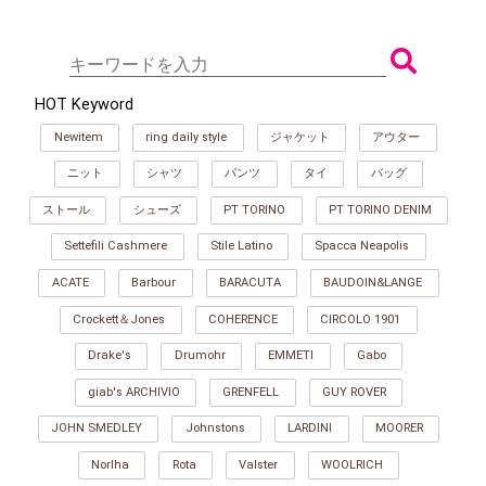
HOT Keyword
Newitem
ring daily style
ジャケット
アウター
ニット
シャツ
パンツ
タイ
バッグ
ストール
シューズ
PT TORINO
PT TORINO DENIM
Settefili Cashmere
Stile Latino
Spacca Neapolis
ACATE
Barbour
BARACUTA
BAUDOIN&LANGE
Crockett＆Jones
COHERENCE
CIRCOLO 1901
Drake's
Drumohr
EMMETI
Gabo
giab's ARCHIVIO
GRENFELL
GUY ROVER
JOHN SMEDLEY
Johnstons
LARDINI
MOORER
Norlha
Rota
Valster
WOOLRICH