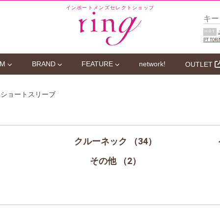
インポートメンズセレクトショップ
HOT
PT TORI
EM
BRAND
FEATURE
network!
OUTLET
> ショートスリーブ
・
クルーネック （34）
・
）
・
その他 （2）