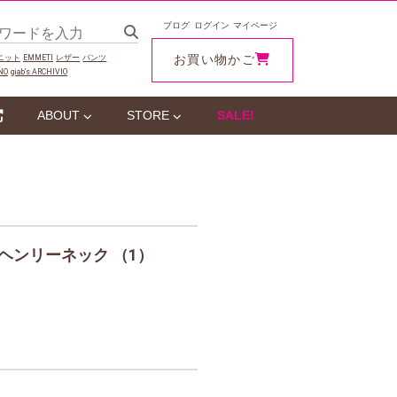
ブログ
ログイン
マイページ
お買い物かご
ニット
EMMETI
レザー
パンツ
NO
giab‘s ARCHIVIO
ABOUT
STORE
SALE!
ヘンリーネック （1）