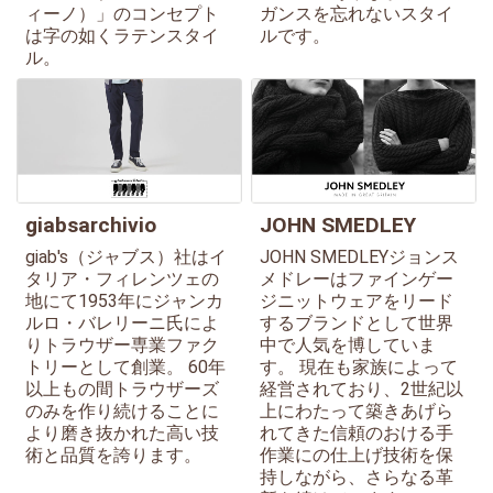
ィーノ）」のコンセプト
ガンスを忘れないスタイ
は字の如くラテンスタイ
ルです。
ル。
giabsarchivio
JOHN SMEDLEY
giab's（ジャブス）社はイ
JOHN SMEDLEYジョンス
タリア・フィレンツェの
メドレーはファインゲー
地にて1953年にジャンカ
ジニットウェアをリード
ルロ・バレリーニ氏によ
するブランドとして世界
りトラウザー専業ファク
中で人気を博していま
トリーとして創業。 60年
す。 現在も家族によって
以上もの間トラウザーズ
経営されており、2世紀以
のみを作り続けることに
上にわたって築きあげら
より磨き抜かれた高い技
れてきた信頼のおける手
術と品質を誇ります。
作業にの仕上げ技術を保
持しながら、さらなる革