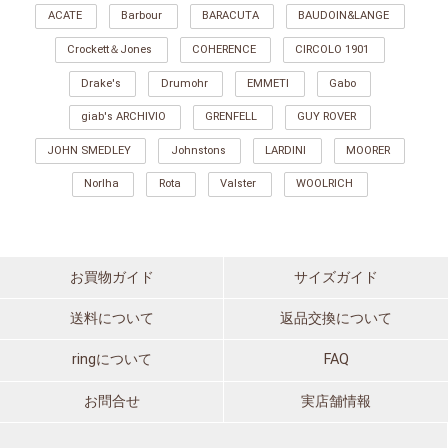
ACATE
Barbour
BARACUTA
BAUDOIN&LANGE
Crockett＆Jones
COHERENCE
CIRCOLO 1901
Drake's
Drumohr
EMMETI
Gabo
giab's ARCHIVIO
GRENFELL
GUY ROVER
JOHN SMEDLEY
Johnstons
LARDINI
MOORER
Norlha
Rota
Valster
WOOLRICH
お買物ガイド
サイズガイド
送料について
返品交換について
ringについて
FAQ
お問合せ
実店舗情報