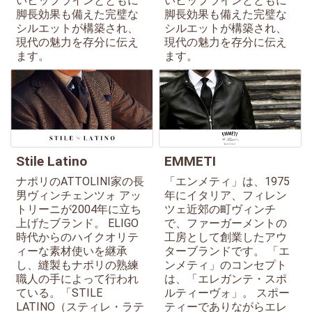
いヒップラインとともに
いヒップラインとともに
脚長効果も備えた完璧な
脚長効果も備えた完璧な
シルエットが構築され、
シルエットが構築され、
現代の魅力を存分に伝え
現代の魅力を存分に伝え
ます。
ます。
Stile Latino
EMMETI
ナポリのATTOLINI家の長
「エンメティ」は、1975
男ヴィンチェンツォ アッ
年にイタリア、フィレン
トリーニが2004年に立ち
ツェ近郊の町ヴィンチ
上げたブランド。 ELIGO
で、ファーガーメントの
時代からのハイクオリテ
工房として創業したアウ
ィーな素材使いを継承
ターブランドです。 「エ
し、縫製もナポリの熟練
ンメティ」のコンセプト
職人の手によって行われ
は、「エレガンテ・スポ
ている。「STILE
ルティーヴォ」。 スポー
LATINO（スティレ・ラテ
ティーでありながらエレ