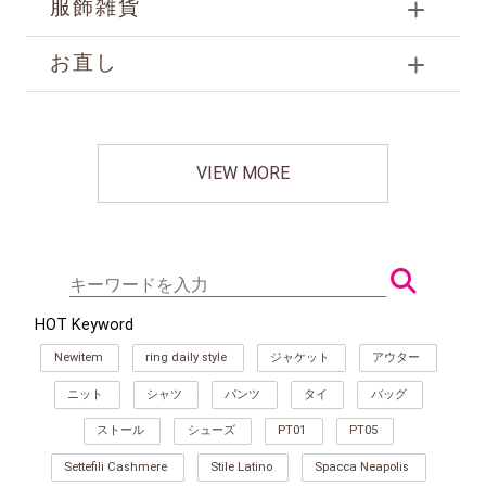
服飾雑貨
お直し
VIEW MORE
HOT Keyword
Newitem
ring daily style
ジャケット
アウター
ニット
シャツ
パンツ
タイ
バッグ
ストール
シューズ
PT01
PT05
Settefili Cashmere
Stile Latino
Spacca Neapolis