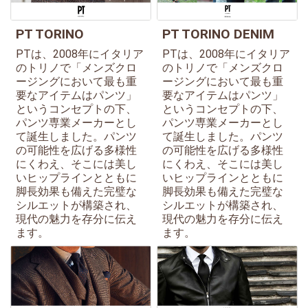
PT TORINO
PT TORINO DENIM
PTは、2008年にイタリア
PTは、2008年にイタリア
のトリノで「メンズクロ
のトリノで「メンズクロ
ージングにおいて最も重
ージングにおいて最も重
要なアイテムはパンツ」
要なアイテムはパンツ」
というコンセプトの下、
というコンセプトの下、
パンツ専業メーカーとし
パンツ専業メーカーとし
て誕生しました。パンツ
て誕生しました。パンツ
の可能性を広げる多様性
の可能性を広げる多様性
にくわえ、そこには美し
にくわえ、そこには美し
いヒップラインとともに
いヒップラインとともに
脚長効果も備えた完璧な
脚長効果も備えた完璧な
シルエットが構築され、
シルエットが構築され、
現代の魅力を存分に伝え
現代の魅力を存分に伝え
ます。
ます。