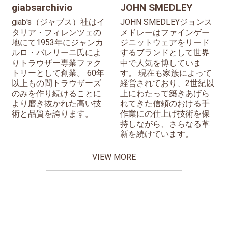
giabsarchivio
JOHN SMEDLEY
giab's（ジャブス）社はイ
JOHN SMEDLEYジョンス
タリア・フィレンツェの
メドレーはファインゲー
地にて1953年にジャンカ
ジニットウェアをリード
ルロ・バレリーニ氏によ
するブランドとして世界
りトラウザー専業ファク
中で人気を博していま
トリーとして創業。 60年
す。 現在も家族によって
以上もの間トラウザーズ
経営されており、2世紀以
のみを作り続けることに
上にわたって築きあげら
より磨き抜かれた高い技
れてきた信頼のおける手
術と品質を誇ります。
作業にの仕上げ技術を保
持しながら、さらなる革
新を続けています。
VIEW MORE