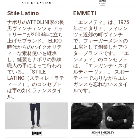
Stile Latino
EMMETI
ナポリのATTOLINI家の長
「エンメティ」は、1975
男ヴィンチェンツォ アッ
年にイタリア、フィレン
トリーニが2004年に立ち
ツェ近郊の町ヴィンチ
上げたブランド。 ELIGO
で、ファーガーメントの
時代からのハイクオリテ
工房として創業したアウ
ィーな素材使いを継承
ターブランドです。 「エ
し、縫製もナポリの熟練
ンメティ」のコンセプト
職人の手によって行われ
は、「エレガンテ・スポ
ている。「STILE
ルティーヴォ」。 スポー
LATINO（スティレ・ラテ
ティーでありながらエレ
ィーノ）」のコンセプト
ガンスを忘れないスタイ
は字の如くラテンスタイ
ルです。
ル。