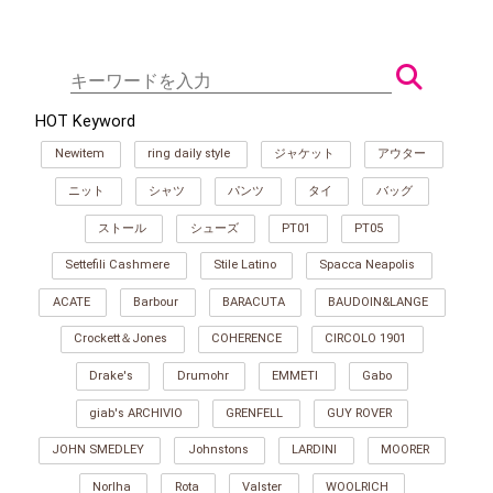
HOT Keyword
Newitem
ring daily style
ジャケット
アウター
ニット
シャツ
パンツ
タイ
バッグ
ストール
シューズ
PT01
PT05
Settefili Cashmere
Stile Latino
Spacca Neapolis
ACATE
Barbour
BARACUTA
BAUDOIN&LANGE
Crockett＆Jones
COHERENCE
CIRCOLO 1901
Drake's
Drumohr
EMMETI
Gabo
giab's ARCHIVIO
GRENFELL
GUY ROVER
JOHN SMEDLEY
Johnstons
LARDINI
MOORER
Norlha
Rota
Valster
WOOLRICH