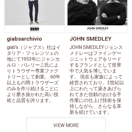
giabsarchivio
JOHN SMEDLEY
giab's（ジャブス）社はイ
JOHN SMEDLEYジョンス
タリア・フィレンツェの
メドレーはファインゲー
地にて1953年にジャンカ
ジニットウェアをリード
ルロ・バレリーニ氏によ
するブランドとして世界
りトラウザー専業ファク
中で人気を博していま
トリーとして創業。 60年
す。 現在も家族によって
以上もの間トラウザーズ
経営されており、2世紀以
のみを作り続けることに
上にわたって築きあげら
より磨き抜かれた高い技
れてきた信頼のおける手
術と品質を誇ります。
作業にの仕上げ技術を保
持しながら、さらなる革
新を続けています。
VIEW MORE