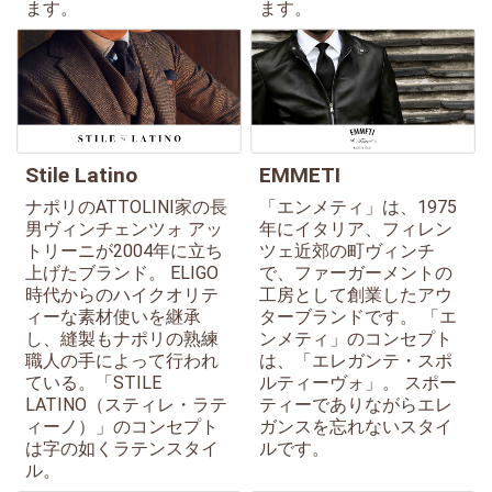
ます。
ます。
Stile Latino
EMMETI
ナポリのATTOLINI家の長
「エンメティ」は、1975
男ヴィンチェンツォ アッ
年にイタリア、フィレン
トリーニが2004年に立ち
ツェ近郊の町ヴィンチ
上げたブランド。 ELIGO
で、ファーガーメントの
時代からのハイクオリテ
工房として創業したアウ
ィーな素材使いを継承
ターブランドです。 「エ
し、縫製もナポリの熟練
ンメティ」のコンセプト
職人の手によって行われ
は、「エレガンテ・スポ
ている。「STILE
ルティーヴォ」。 スポー
LATINO（スティレ・ラテ
ティーでありながらエレ
ィーノ）」のコンセプト
ガンスを忘れないスタイ
は字の如くラテンスタイ
ルです。
ル。