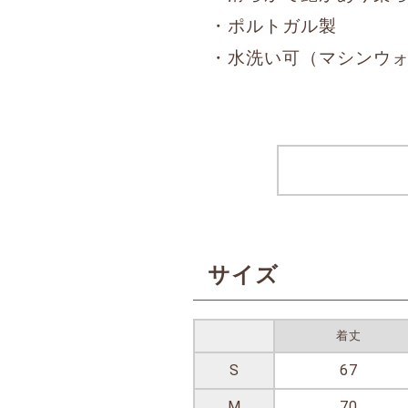
・ポルトガル製
・水洗い可（マシンウ
サイズ
着丈
S
67
M
70