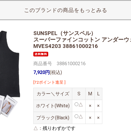
このブランドの商品をもっとみる
SUNSPEL（サンスペル）
スーパーファインコットン アンダーウ
MVES4203 38861000216
商品番号 38861000216
7,920円
(税込)
[72ポイント進呈 ]
カラー＼サイズ
S
M
L
△
ホワイト(White)
×
×
△
ブラック(Black)
×
×
△：
残りわずかです