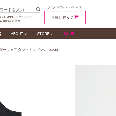
ブログ
ログイン
マイページ
お買い物かご
ニット
EMMETI
レザー
パンツ
NO
giab‘s ARCHIVIO
ABOUT
STORE
SALE!
ーウェア タンクトップ MVES4203