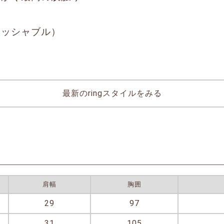
ォッシャブル）
最新のringスタイルをみる
肩幅
胸囲
29
97
31
105