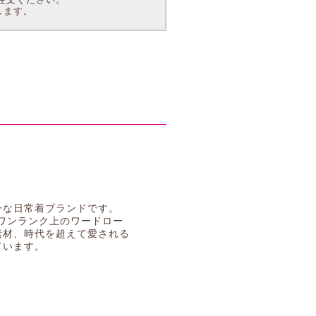
します。
ーな日常着ブランドです。
てワンランク上のワードロー
素材、時代を超えて愛される
ています。