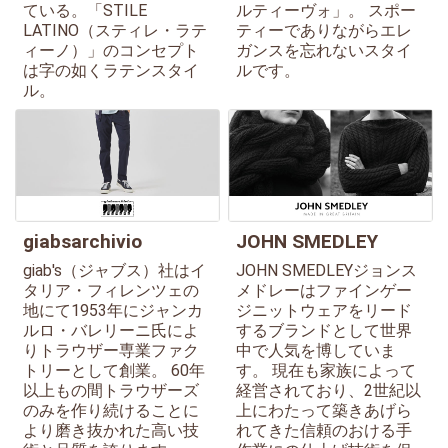
ている。「STILE
ルティーヴォ」。 スポー
LATINO（スティレ・ラテ
ティーでありながらエレ
ィーノ）」のコンセプト
ガンスを忘れないスタイ
は字の如くラテンスタイ
ルです。
ル。
giabsarchivio
JOHN SMEDLEY
giab's（ジャブス）社はイ
JOHN SMEDLEYジョンス
タリア・フィレンツェの
メドレーはファインゲー
地にて1953年にジャンカ
ジニットウェアをリード
ルロ・バレリーニ氏によ
するブランドとして世界
りトラウザー専業ファク
中で人気を博していま
トリーとして創業。 60年
す。 現在も家族によって
以上もの間トラウザーズ
経営されており、2世紀以
のみを作り続けることに
上にわたって築きあげら
より磨き抜かれた高い技
れてきた信頼のおける手