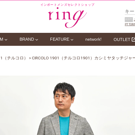
インポートメンズセレクトショップ
HOT
PT TORI
EM
BRAND
FEATURE
network!
OUTLET
1901（チルコロ）
> CIRCOLO 1901（チルコロ1901）カシミヤタッチ