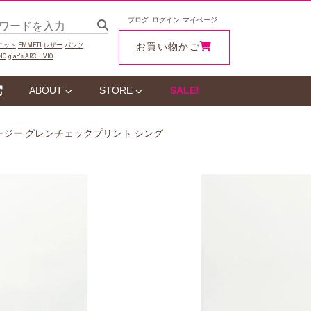
ブログ
ログイン
マイページ
お買い物かご
ニット
EMMETI
レザー
パンツ
NO
giab‘s ARCHIVIO
ABOUT
STORE
SALE!
ジャージー グレンチェックプリント シング