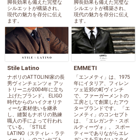
脚長効果も備えた完璧な
脚長効果も備えた完璧な
シルエットが構築され、
シルエットが構築され、
現代の魅力を存分に伝え
現代の魅力を存分に伝え
ます。
ます。
Stile Latino
EMMETI
ナポリのATTOLINI家の長
「エンメティ」は、1975
男ヴィンチェンツォ アッ
年にイタリア、フィレン
トリーニが2004年に立ち
ツェ近郊の町ヴィンチ
上げたブランド。 ELIGO
で、ファーガーメントの
時代からのハイクオリテ
工房として創業したアウ
ィーな素材使いを継承
ターブランドです。 「エ
し、縫製もナポリの熟練
ンメティ」のコンセプト
職人の手によって行われ
は、「エレガンテ・スポ
ている。「STILE
ルティーヴォ」。 スポー
LATINO（スティレ・ラテ
ティーでありながらエレ
ィーノ）」のコンセプト
ガンスを忘れないスタイ