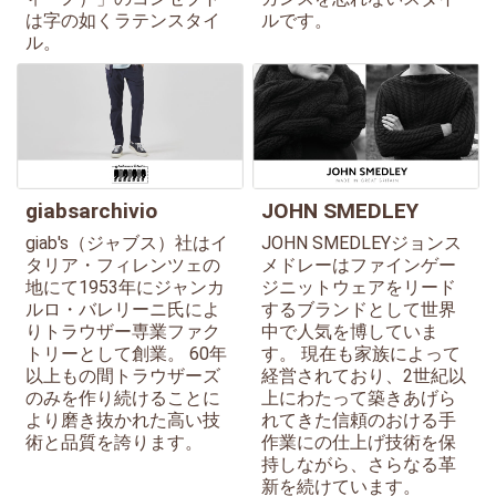
は字の如くラテンスタイ
ルです。
ル。
giabsarchivio
JOHN SMEDLEY
giab's（ジャブス）社はイ
JOHN SMEDLEYジョンス
タリア・フィレンツェの
メドレーはファインゲー
地にて1953年にジャンカ
ジニットウェアをリード
ルロ・バレリーニ氏によ
するブランドとして世界
りトラウザー専業ファク
中で人気を博していま
トリーとして創業。 60年
す。 現在も家族によって
以上もの間トラウザーズ
経営されており、2世紀以
のみを作り続けることに
上にわたって築きあげら
より磨き抜かれた高い技
れてきた信頼のおける手
術と品質を誇ります。
作業にの仕上げ技術を保
持しながら、さらなる革
新を続けています。