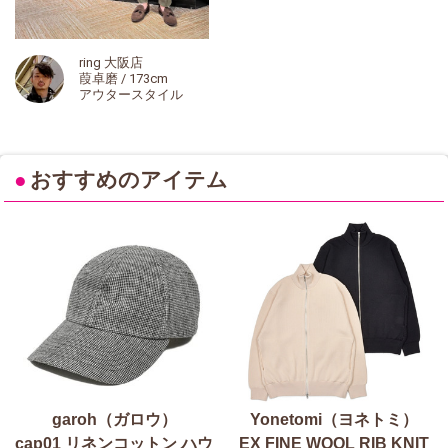
ring 大阪店
葭卓磨 / 173cm
アウタースタイル
●
おすすめのアイテム
garoh（ガロウ）
Yonetomi（ヨネトミ）
cap01 リネンコットン ハウ
EX FINE WOOL RIB KNIT