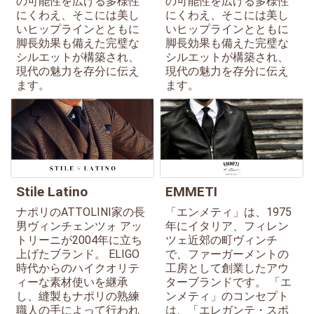
の可能性を広げる多様性
の可能性を広げる多様性
にくわえ、そこには美し
にくわえ、そこには美し
いヒップラインとともに
いヒップラインとともに
脚長効果も備えた完璧な
脚長効果も備えた完璧な
シルエットが構築され、
シルエットが構築され、
現代の魅力を存分に伝え
現代の魅力を存分に伝え
ます。
ます。
Stile Latino
EMMETI
ナポリのATTOLINI家の長
「エンメティ」は、1975
男ヴィンチェンツォ アッ
年にイタリア、フィレン
トリーニが2004年に立ち
ツェ近郊の町ヴィンチ
上げたブランド。 ELIGO
で、ファーガーメントの
時代からのハイクオリテ
工房として創業したアウ
ィーな素材使いを継承
ターブランドです。 「エ
し、縫製もナポリの熟練
ンメティ」のコンセプト
職人の手によって行われ
は、「エレガンテ・スポ