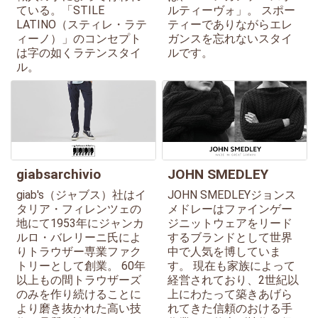
ている。「STILE
ルティーヴォ」。 スポー
LATINO（スティレ・ラテ
ティーでありながらエレ
ィーノ）」のコンセプト
ガンスを忘れないスタイ
は字の如くラテンスタイ
ルです。
ル。
giabsarchivio
JOHN SMEDLEY
giab's（ジャブス）社はイ
JOHN SMEDLEYジョンス
タリア・フィレンツェの
メドレーはファインゲー
地にて1953年にジャンカ
ジニットウェアをリード
ルロ・バレリーニ氏によ
するブランドとして世界
りトラウザー専業ファク
中で人気を博していま
トリーとして創業。 60年
す。 現在も家族によって
以上もの間トラウザーズ
経営されており、2世紀以
のみを作り続けることに
上にわたって築きあげら
より磨き抜かれた高い技
れてきた信頼のおける手